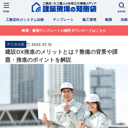
MENU
SEARCH
工務店向けシステム比較
テンプレート
施工管理
帳票
法律
帳票・書類テンプレートの無料ダウンロードはこちら
2022.07.15
デジタル化
建設DX推進のメリットとは？整備の背景や課
題・推進のポイントを解説