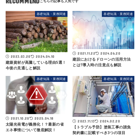
RECOMMEND
基礎知識・業務関連
基礎知識・業務関連
2021.11.22
2024.06.20
2023.03.20
2024.04.10
建設におけるドローンの活用方法
建築資材が高騰している理由5選！
とは?導入時の注意点も解説
今後の見通しと解説
基礎知識・業務関連
基礎知識・業務関連
2021.10.20
2025.04.18
2023.11.13
2024.02.20
太陽光発電が義務化！？最新の省
【トラブル予防】塗装工事の請負
エネ事情について徹底解説！
契約書に記載すべき3つの項目