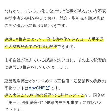
なおかつ、デジタル化しなければ仕事が減るという不安
を従事者の6割が抱えており、競合・取引先も順次業務
のデジタル化に取り組むべきです。
建設DX推進によって、業務効率化が進めば、人手不足
や人材獲得面での課題も解決
できます。
まず自社が抱えている課題を洗い出し、その上で段階的
に建設DX推進をしていきましょう。
建築現場博士がおすすめする工務店・建築業界の業務効
率化ソフトは
AnyONE
です。
導入実績2,700社超の業界No.1基幹システム
で、国交省
「第一回 長期優良住宅先導的モデル事業」に採択され
ています。