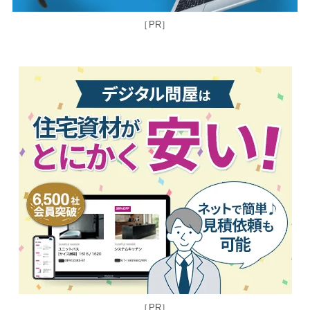
［PR］
［PR］