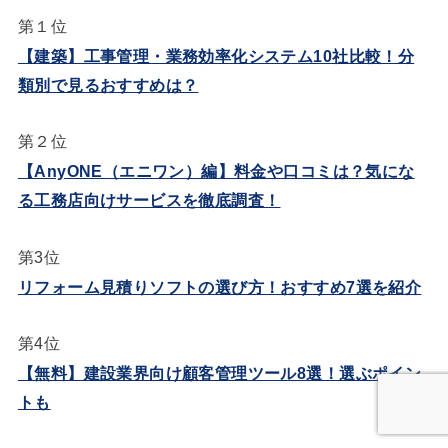
第１位
【建築】工事管理・業務効率化システム10社比較！分
類別で見るおすすめは？
第２位
【AnyONE（エニワン）編】料金や口コミは？気にな
る工務店向けサービスを徹底調査！
第3位
リフォーム見積りソフトの選び方！おすすめ7選を紹介
第4位
【無料】建設業界向け顧客管理ツール8選！選ぶポイン
トも