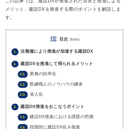
この記事では、建設DXが推進された背景と推進による
メリット、建設DXを推進する際のポイントを解説しま
す。
目次
[
hide
]
法整備により推進が加速する建設DX
1.
建設DXを推進して得られるメリット
2.
業務の効率化
2.1.
熟練職人のノウハウの継承
2.2.
省人化
2.3.
建設DX推進をおこなうポイント
3.
建設DX推進における課題の把握
3.1.
段階的に建設DX化を推進
3.2.