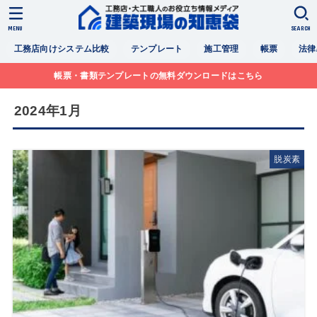
MENU
SEARCH
工務店向けシステム比較
テンプレート
施工管理
帳票
法律
帳票・書類テンプレートの無料ダウンロードはこちら
2024年1月
脱炭素