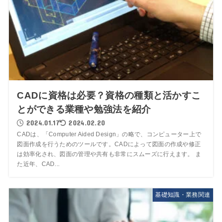
CADに資格は必要？資格の種類と活かすこ
とができる業種や勉強法を紹介
2024.01.17
2024.02.20
CADは、「Computer Aided Design」の略で、コンピューター上で
図面作成を行うためのツールです。CADによって図面の作成や修正
は効率化され、図面の管理や共有も非常にスムーズに行えます。 ま
た近年、CAD...
基礎知識・業務関連