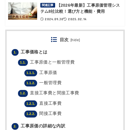
【2026年最新】工事原価管理シス
関連記事
テム8社比較！選び方と機能・費用
2024.09.30
2025.02.14
目次
[
hide
]
工事価格とは
1.
工事原価と一般管理費
1.1.
工事原価
1.1.1.
一般管理費
1.1.2.
直接工事費と間接工事費
1.2.
直接工事費
1.2.1.
間接工事費
1.2.2.
工事原価の詳細な内訳
2.