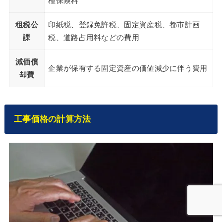
種保険料
租税公
印紙税、登録免許税、固定資産税、都市計画
課
税、道路占用料などの費用
減価償
企業が保有する固定資産の価値減少に伴う費用
却費
工事価格の計算方法