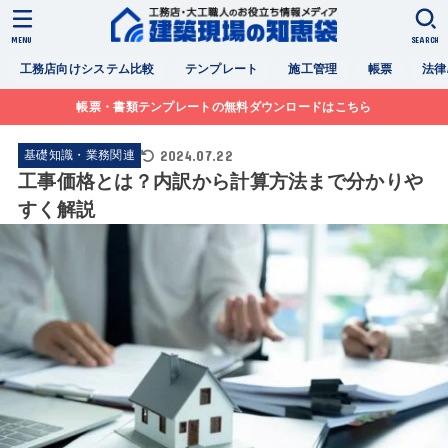
MENU
SEARCH
工務店向けシステム比較
テンプレート
施工管理
帳票
法律
帳票・書類テンプレートの無料ダウンロードはこちら
2024.07.22
基礎知識・業務関連
工事価格とは？内訳から計算方法まで分かりや
すく解説