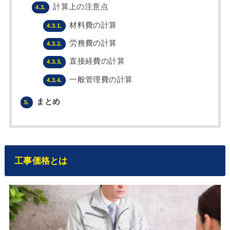
計算上の注意点
4.3.
材料費の計算
4.3.1.
労務費の計算
4.3.2.
直接経費の計算
4.3.3.
一般管理費の計算
4.3.4.
まとめ
5.
工事価格とは