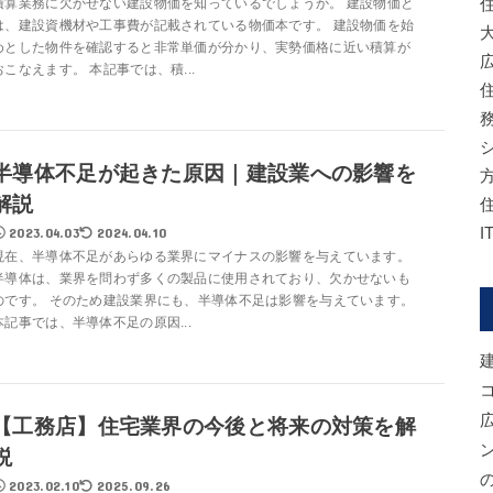
積算業務に欠かせない建設物価を知っているでしょうか。 建設物価と
は、建設資機材や工事費が記載されている物価本です。 建設物価を始
めとした物件を確認すると非常単価が分かり、実勢価格に近い積算が
おこなえます。 本記事では、積...
半導体不足が起きた原因｜建設業への影響を
解説
2023.04.03
2024.04.10
現在、半導体不足があらゆる業界にマイナスの影響を与えています。
半導体は、業界を問わず多くの製品に使用されており、欠かせないも
のです。 そのため建設業界にも、半導体不足は影響を与えています。
本記事では、半導体不足の原因...
【工務店】住宅業界の今後と将来の対策を解
説
2023.02.10
2025.09.26