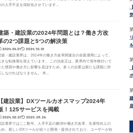
体の人手不足を深刻化させています...
建築・建設業の2024年問題とは？働き方改
革の2つ課題と5つの解決策
2024.04.01
2024.10.01
建築・建設業界は、2024年の働き方改革関連法の全面適用によって、
大きな転換期を迎えています。 この法改正は、業界内で長年根付いて
きた慣習や働き方に影響を及ぼすため、多くの企業は新たな課題に対
応しなければなりません。 本...
【建設業】DXツールカオスマップ2024年
版！125サービスを掲載
2024.02.01
2025.09.26
建設業界ではここ数年、人手不足の解消や働き方改革、生産性向上の
ため、新しいDXツールが続々と開発・提供されており、ユーザーが自