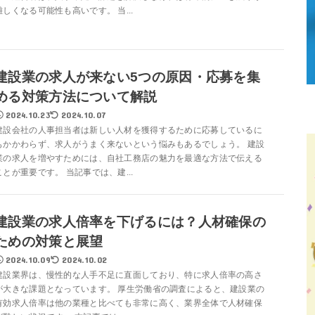
難しくなる可能性も高いです。 当...
建設業の求人が来ない5つの原因・応募を集
める対策方法について解説
2024.10.23
2024.10.07
建設会社の人事担当者は新しい人材を獲得するために応募しているに
もかかわらず、求人がうまく来ないという悩みもあるでしょう。 建設
業の求人を増やすためには、自社工務店の魅力を最適な方法で伝える
ことが重要です。 当記事では、建...
建設業の求人倍率を下げるには？人材確保の
ための対策と展望
2024.10.09
2024.10.02
建設業界は、慢性的な人手不足に直面しており、特に求人倍率の高さ
が大きな課題となっています。 厚生労働省の調査によると、建設業の
有効求人倍率は他の業種と比べても非常に高く、業界全体で人材確保