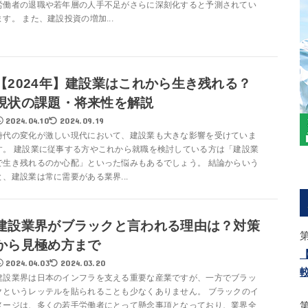
労働者の退職や若年層の人手不足がさらに深刻化すると予測されてい
ます。 また、建設投資の増加...
【2024年】建設業はこれから生き残れる？
現状の課題・将来性を解説
2024.04.10
2024.09.19
時代の変化が激しい現代において、建設業も大きな影響を受けていま
す。 建設業に従事する方やこれから就職を検討している方は「建設業
で生き残れるのか心配」といった悩みもあるでしょう。 結論からいう
と、建設業は常に需要がある業界...
建設業界がブラックと言われる理由は？対策
から見極め方まで
2024.04.03
2024.03.20
建設業界は日本のインフラを支える重要な産業ですが、一方でブラッ
クというレッテルを貼られることも少なくありません。 ブラックのイ
メージは、多くの若手労働者にとって懸念事項となっており、業界全