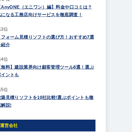
【AnyONE（エニワン）編】料金や口コミは？
気になる工務店向けサービスを徹底調査！
第3位
リフォーム見積りソフトの選び方！おすすめ7選
を紹介
第4位
【無料】建設業界向け顧客管理ツール8選！選ぶ
ポイントも
第5位
建築見積りソフトを10社比較!選ぶポイントも徹
底解説!
運営会社