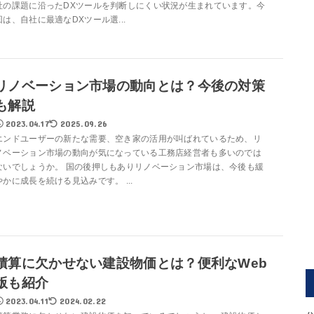
社の課題に沿ったDXツールを判断しにくい状況が生まれています。今
回は、自社に最適なDXツール選...
リノベーション市場の動向とは？今後の対策
も解説
2023.04.17
2025.09.26
エンドユーザーの新たな需要、空き家の活用が叫ばれているため、リ
ノベーション市場の動向が気になっている工務店経営者も多いのでは
ないでしょうか。 国の後押しもありリノベーション市場は、今後も緩
やかに成長を続ける見込みです。 ...
積算に欠かせない建設物価とは？便利なWeb
版も紹介
2023.04.11
2024.02.22