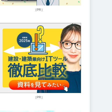
［PR］
［PR］