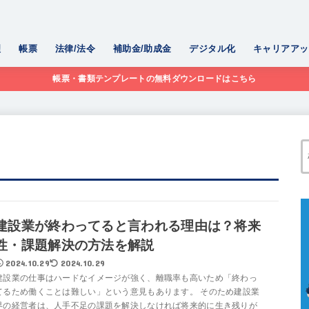
理
帳票
法律/法令
補助金/助成金
デジタル化
キャリアアッ
帳票・書類テンプレートの無料ダウンロードはこちら
建設業が終わってると言われる理由は？将来
性・課題解決の方法を解説
2024.10.29
2024.10.29
建設業の仕事はハードなイメージが強く、離職率も高いため「終わっ
てるため働くことは難しい」という意見もあります。 そのため建設業
界の経営者は、人手不足の課題を解決しなければ将来的に生き残りが