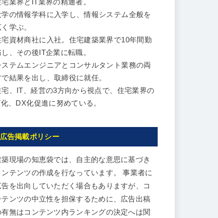
住宅業界とIT業界の精通者。
大学の情報学科に入学し、情報システム全般を
広く学ぶ。
住宅資材商社に入社。住宅建築業界で10年間勤
務し、その後IT企業に転職。
システムエンジニアとコンサルタント業務の両
方で結果を出し、取締役に就任。
住宅、IT、経営の3方向から視点で、住宅業界の
IT化、DX化促進に努めている。
広告掲載ポリシー
建築現場の知恵袋では、自主的な意思に基づき
コンテンツの作成を行なっています。 事業者に
広告を出向していただく場合もありますが、コ
ンテンツの中立性を担保するために、広告出稿
の有無はコンテンツ内ランキングの決定へは関