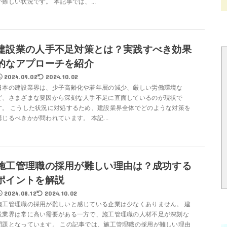
が難しい状況です。 本記事では、...
建設業の人手不足対策とは？実践すべき効果
的なアプローチを紹介
2024.09.02
2024.10.02
日本の建設業界は、少子高齢化や若年層の減少、厳しい労働環境な
ど、さまざまな要因から深刻な人手不足に直面しているのが現状で
す。 こうした状況に対処するため、建設業界全体でどのような対策を
講じるべきかが問われています。 本記...
施工管理職の採用が難しい理由は？成功する
ポイントを解説
2024.08.12
2024.10.02
施工管理職の採用が難しいと感じている企業は少なくありません。 建
設業界は常に高い需要がある一方で、施工管理職の人材不足が深刻な
問題となっています。 この記事では、施工管理職の採用が難しい理由