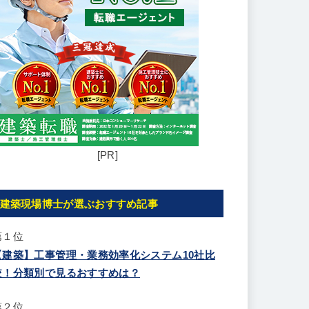
[PR]
建築現場博士が選ぶおすすめ記事
第１位
【建築】工事管理・業務効率化システム10社比
較！分類別で見るおすすめは？
第２位