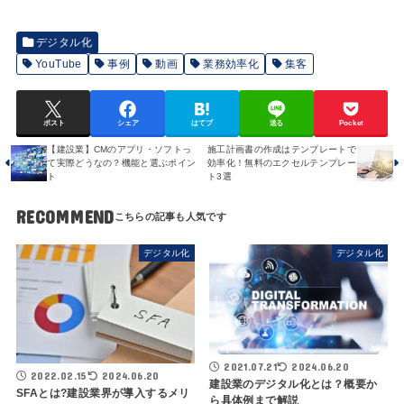
デジタル化
YouTube
事例
動画
業務効率化
集客
ポスト
シェア
はてブ
送る
Pocket
【建設業】CMのアプリ・ソフトっ
施工計画書の作成はテンプレートで
て実際どうなの？機能と選ぶポイン
効率化！無料のエクセルテンプレー
ト
ト3選
RECOMMEND
デジタル化
デジタル化
2021.07.21
2024.06.20
2022.02.15
2024.06.20
建設業のデジタル化とは？概要か
SFAとは?建設業界が導入するメリ
ら具体例まで解説