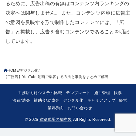
るために、広告出稿の有無はコンテンツ内ランキングの
決定へは関与しません。 また、コンテンツ内容に広告主
の意図を反映する形で制作したコンテンツには、「広
告」と掲載し、広告を含むコンテンツであることを明記
しています。
HOME
デジタル化
【工務店】YouTube動画で集客する方法と事例をまとめて解説
工務店向けシステム比較
テンプレート
施工管理
帳票
法律/法令
補助金/助成金
デジタル化
キャリアアップ
経営
業界動向
お問い合わせ
© 2026
建築現場の知恵袋
All Rights Reserved.