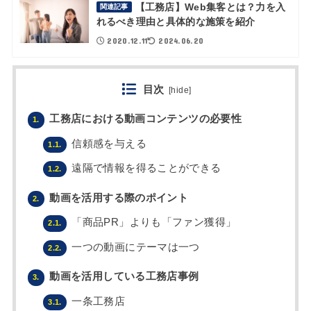
【工務店】Web集客とは？力を入
関連記事
れるべき理由と具体的な施策を紹介
2020.12.11
2024.06.20
目次
[
hide
]
工務店における動画コンテンツの必要性
1.
信頼感を与える
1.1.
遠隔で情報を得ることができる
1.2.
動画を活用する際のポイント
2.
「商品PR」よりも「ファン獲得」
2.1.
一つの動画にテーマは一つ
2.2.
動画を活用している工務店事例
3.
一条工務店
3.1.