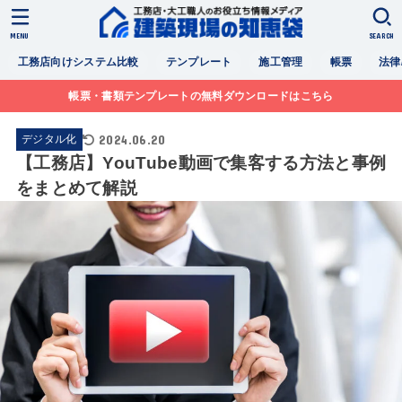
MENU
SEARCH
工務店向けシステム比較
テンプレート
施工管理
帳票
法律
帳票・書類テンプレートの無料ダウンロードはこちら
2024.06.20
デジタル化
【工務店】YouTube動画で集客する方法と事例
をまとめて解説