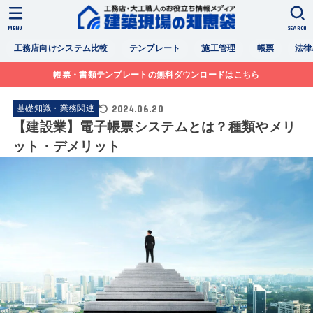
MENU
SEARCH
工務店向けシステム比較
テンプレート
施工管理
帳票
法律
帳票・書類テンプレートの無料ダウンロードはこちら
2024.06.20
基礎知識・業務関連
【建設業】電子帳票システムとは？種類やメリ
ット・デメリット