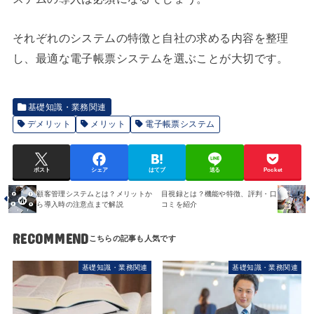
それぞれのシステムの特徴と自社の求める内容を整理
し、最適な電子帳票システムを選ぶことが大切です。
基礎知識・業務関連
デメリット
メリット
電子帳票システム
ポスト
シェア
はてブ
送る
Pocket
顧客管理システムとは？メリットか
目視録とは？機能や特徴、評判・口
ら導入時の注意点まで解説
コミを紹介
RECOMMEND
基礎知識・業務関連
基礎知識・業務関連