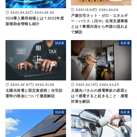
2021.10.08
2024.06.20
2023.04.24
2024.02.22
戸建住宅ネット・ゼロ・エネルギ
V2H導入費用相場とは？2023年度
ー・ハウス（ZEH）化等支援事業
版補助金情報も紹介
とは？事業内容から申請の流れま
で解説
脱炭素
脱炭素
2025.02.07
2025.01.28
2023.02.14
2024.04.29
太陽光発電と固定資産税｜住宅設
太陽光パネルの感電事故の原因と
置時の税金について徹底解説
は？感電すると起きること・感電
対策を解説
脱炭素
脱炭素