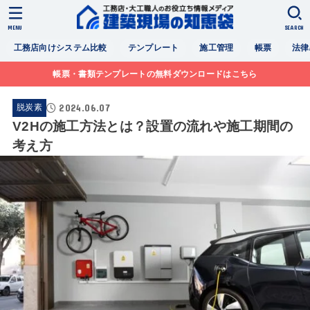
MENU
SEARCH
工務店向けシステム比較
テンプレート
施工管理
帳票
法律
帳票・書類テンプレートの無料ダウンロードはこちら
2024.06.07
脱炭素
V2Hの施工方法とは？設置の流れや施工期間の
考え方