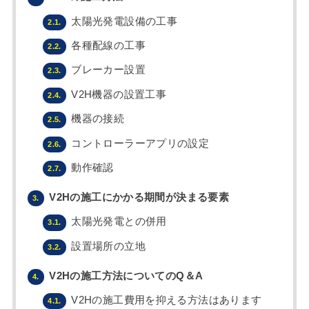
太陽光発電設備の工事
2.1.
各種配線の工事
2.2.
ブレーカー設置
2.3.
V2H機器の設置工事
2.4.
機器の接続
2.5.
コントローラーアプリの設定
2.6.
動作確認
2.7.
V2Hの施工にかかる期間が決まる要素
3.
太陽光発電との併用
3.1.
設置場所の立地
3.2.
V2Hの施工方法についてのQ＆A
4.
V2Hの施工費用を抑える方法はあります
4.1.