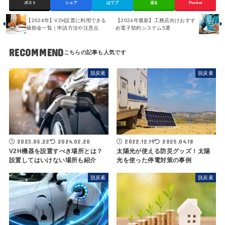
ポスト
シェア
はてブ
送る
Pocket
【2024年】V2H設置に利用できる
【2024年最新】工務店向けおすす
補助金一覧｜申請方法や注意点
め電子契約システム5選
RECOMMEND
脱炭素
脱炭素
2023.05.22
2024.02.20
2022.12.19
2025.04.18
V2H機器を設置すべき場所とは？
太陽光が使える防災グッズ！太陽
設置してはいけない場所も紹介
光を使った停電対策の事例
脱炭素
脱炭素