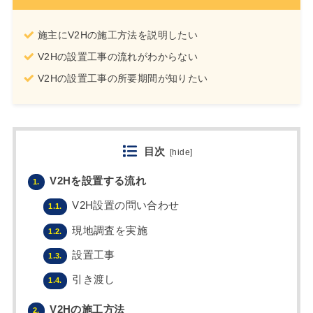
施主にV2Hの施工方法を説明したい
V2Hの設置工事の流れがわからない
V2Hの設置工事の所要期間が知りたい
目次
[
hide
]
V2Hを設置する流れ
1.
V2H設置の問い合わせ
1.1.
現地調査を実施
1.2.
設置工事
1.3.
引き渡し
1.4.
V2Hの施工方法
2.