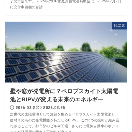
了の予定です。 2025年のDR家庭用蓄電池補助金は、2025年7月2日
に交付申請額の合計...
脱炭素
壁や窓が発電所に？ペロブスカイト太陽電
池とBIPVが変える未来のエネルギー
2026.03.20
2026.02.25
次世代の太陽電池として注目を集めるペロブスカイト太陽電池と、
建材そのものに発電機能を持たせるBIPV。 この2つの技術が組み合
わさることで、都市部のビルや工場、さらには電気自動車のボディ