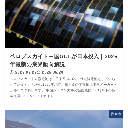
ペロブスカイト中国GCLが日本投入｜2026
年最新の業界動向解説
2026.06.29
2026.06.29
ペロブスカイト太陽電池は、日本発祥の次世代太陽電池として知ら
れています。 しかし2026年現在、量産化の主導権は中国メーカーへ
と移りつつあります。 中国シリコン大手の協鑫集団(GCL)傘下の協
鑫光電(GCLペロブスカイト...
脱炭素