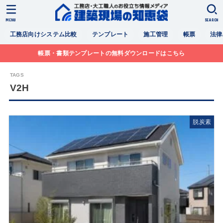
MENU
SEARCH
工務店向けシステム比較
テンプレート
施工管理
帳票
法律
帳票・書類テンプレートの無料ダウンロードはこちら
V2H
脱炭素