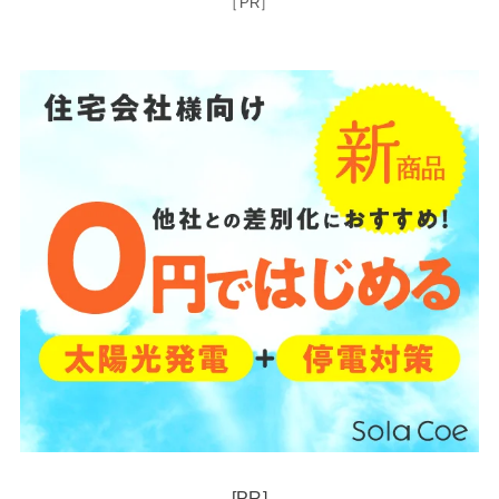
［PR］
[PR]