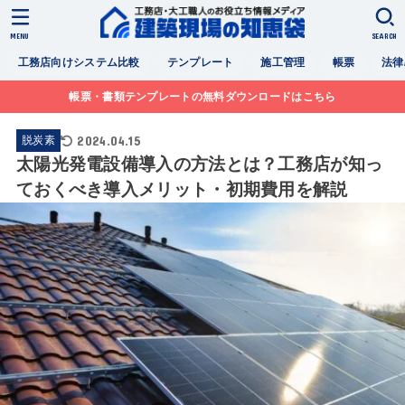
MENU
SEARCH
工務店向けシステム比較
テンプレート
施工管理
帳票
法律
帳票・書類テンプレートの無料ダウンロードはこちら
2024.04.15
脱炭素
太陽光発電設備導入の方法とは？工務店が知っ
ておくべき導入メリット・初期費用を解説