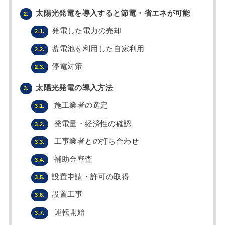
太陽光発電を導入すると節電・省エネが可能
2.
発電した電力の売却
2.1.
蓄電池を利用した自家利用
2.2.
停電対策
2.3.
太陽光発電の導入方法
3.
施工業者の選定
3.1.
発電量・経済性の確認
3.2.
工事業者との打ち合わせ
3.3.
補助金審査
3.4.
設置申請・許可の取得
3.5.
設置工事
3.6.
運転開始
3.7.