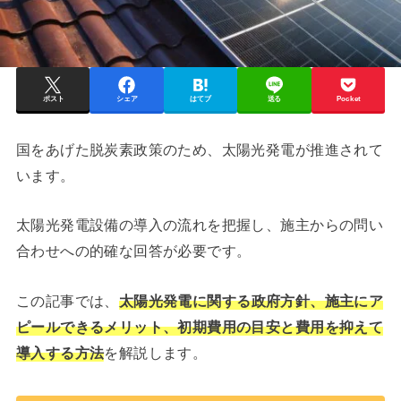
ポスト
シェア
はてブ
送る
Pocket
国をあげた脱炭素政策のため、太陽光発電が推進されて
います。
太陽光発電設備の導入の流れを把握し、施主からの問い
合わせへの的確な回答が必要です。
この記事では、
太陽光発電に関する政府方針、施主にア
ピールできるメリット、初期費用の目安と費用を抑えて
導入する方法
を解説します。