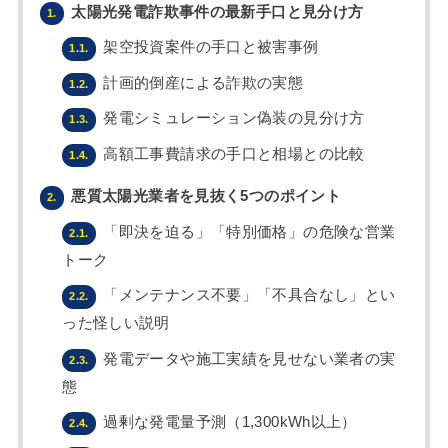
太陽光発電詐欺事件の最新手口と見分け方
1.
架空投資案件の手口と被害事例
1.1.
計画的倒産による詐欺の実態
1.2.
発電シミュレーション偽装の見分け方
1.3.
高額工事費請求の手口と相場との比較
1.4.
悪質太陽光業者を見抜く5つのポイント
2.
「即決を迫る」「特別価格」の危険な営業
2.1.
トーク
「メンテナンス不要」「不具合なし」とい
2.2.
った怪しい説明
発電データや施工実績を見せない業者の実
2.3.
態
過剰な発電量予測（1,300kWh以上）
2.4.