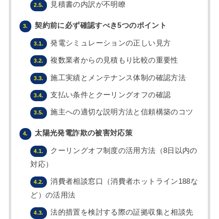
見積書の内訳が不明瞭
2.5.
契約前に必ず確認すべき5つのポイント
3.
発電シミュレーションの正しい見方
3.1.
複数業者からの見積もり比較の重要性
3.2.
施工実績とメンテナンス体制の確認方法
3.3.
支払い条件とクーリングオフの確認
3.4.
施主への適切な説明方法と信頼構築のコツ
3.5.
太陽光発電詐欺の被害対応策
4.
クーリングオフ制度の活用方法（8日以内の
4.1.
対応）
消費者相談窓口（消費者ホットライン188な
4.2.
ど）の活用法
法的措置を検討する際の証拠収集と相談先
4.3.