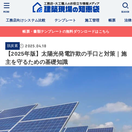
MENU
SEARCH
工務店向けシステム比較
テンプレート
施工管理
帳票
法律
帳票・書類テンプレートの無料ダウンロードはこちら
2025.04.18
脱炭素
【2025年版】太陽光発電詐欺の手口と対策｜施
主を守るための基礎知識