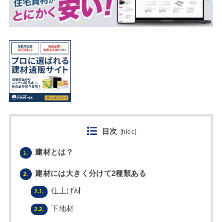
目次
[
hide
]
建材とは？
1.
建材には大きく分けて2種類ある
2.
仕上げ材
2.1.
下地材
2.2.