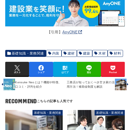
【引用】
AnyONE
基礎知識・業務関連
内装
建材
建築
木材
材料
ポスト
シェア
はてブ
送る
Pocket
Kensuke Neoとは？機能や特徴、
工務店が知っておくべき空き家の活
口コミ・評判を紹介
用方法！補助金制度も解説
RECOMMEND
基礎知識・業務関連
基礎知識・業務関連