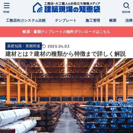
MENU
SEARCH
工務店向けシステム比較
テンプレート
施工管理
帳票
法律
帳票・書類テンプレートの無料ダウンロードはこちら
2025.04.03
基礎知識・業務関連
建材とは？建材の種類から特徴まで詳しく解説