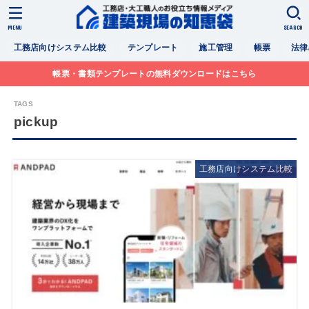
MENU
SEARCH
工務店向けシステム比較
テンプレート
施工管理
帳票
法律
帳票・書類テンプレートの無料ダウンロードはこちら
pickup
工務店向けシステム比較