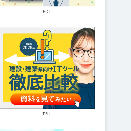
［PR］
［PR］