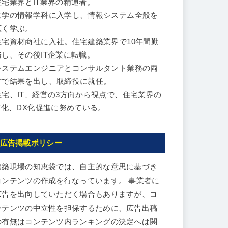
住宅業界とIT業界の精通者。
大学の情報学科に入学し、情報システム全般を
広く学ぶ。
住宅資材商社に入社。住宅建築業界で10年間勤
務し、その後IT企業に転職。
システムエンジニアとコンサルタント業務の両
方で結果を出し、取締役に就任。
住宅、IT、経営の3方向から視点で、住宅業界の
IT化、DX化促進に努めている。
広告掲載ポリシー
建築現場の知恵袋では、自主的な意思に基づき
コンテンツの作成を行なっています。 事業者に
広告を出向していただく場合もありますが、コ
ンテンツの中立性を担保するために、広告出稿
の有無はコンテンツ内ランキングの決定へは関