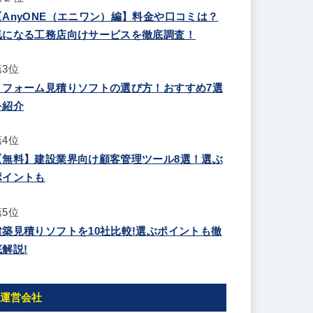
【AnyONE（エニワン）編】料金や口コミは？
気になる工務店向けサービスを徹底調査！
第3位
リフォーム見積りソフトの選び方！おすすめ7選
を紹介
第4位
【無料】建設業界向け顧客管理ツール8選！選ぶ
ポイントも
第5位
建築見積りソフトを10社比較!選ぶポイントも徹
底解説!
運営会社