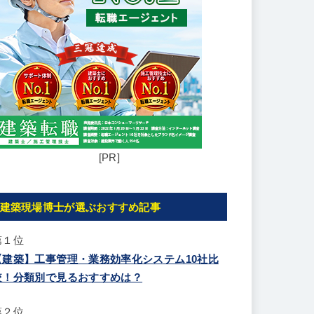
[PR]
建築現場博士が選ぶおすすめ記事
第１位
【建築】工事管理・業務効率化システム10社比
較！分類別で見るおすすめは？
第２位