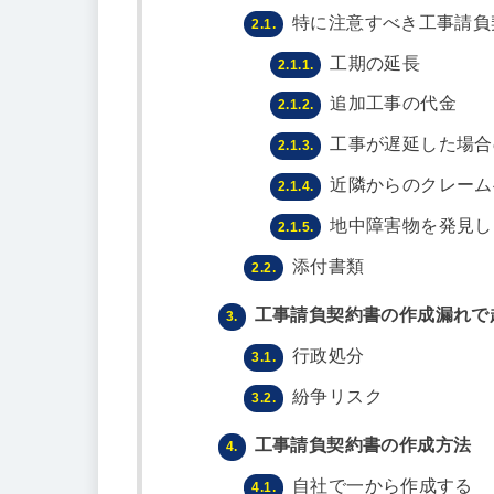
特に注意すべき工事請負
2.1.
工期の延長
2.1.1.
追加工事の代金
2.1.2.
工事が遅延した場合
2.1.3.
近隣からのクレーム
2.1.4.
地中障害物を発見し
2.1.5.
添付書類
2.2.
工事請負契約書の作成漏れで
3.
行政処分
3.1.
紛争リスク
3.2.
工事請負契約書の作成方法
4.
自社で一から作成する
4.1.