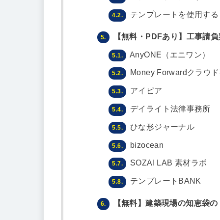
テンプレートを使用する
4.2.
【無料・PDFあり】工事請負
5.
AnyONE（エニワン）
5.1.
Money Forwardクラウ
5.2.
アイピア
5.3.
デイライト法律事務所
5.4.
ひな形ジャーナル
5.5.
bizocean
5.6.
SOZAI LAB 素材ラボ
5.7.
テンプレートBANK
5.8.
【無料】建築現場の知恵袋の
6.