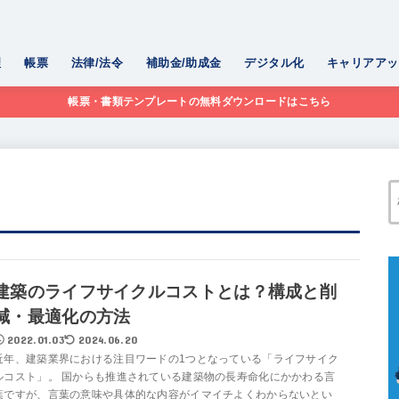
理
帳票
法律/法令
補助金/助成金
デジタル化
キャリアアッ
帳票・書類テンプレートの無料ダウンロードはこちら
建築のライフサイクルコストとは？構成と削
減・最適化の方法
2022.01.03
2024.06.20
近年、建築業界における注目ワードの1つとなっている「ライフサイク
ルコスト」。 国からも推進されている建築物の長寿命化にかかわる言
葉ですが、言葉の意味や具体的な内容がイマイチよくわからないとい