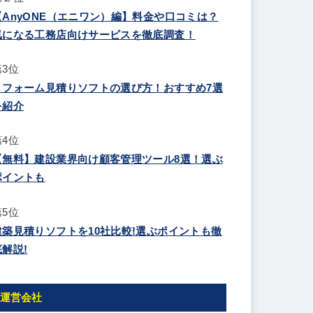
【AnyONE（エニワン）編】料金や口コミは？
気になる工務店向けサービスを徹底調査！
第3位
リフォーム見積りソフトの選び方！おすすめ7選
を紹介
第4位
【無料】建設業界向け顧客管理ツール8選！選ぶ
ポイントも
第5位
建築見積りソフトを10社比較!選ぶポイントも徹
底解説!
運営会社