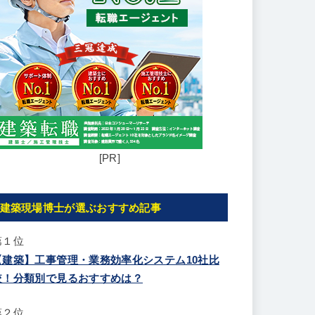
[PR]
建築現場博士が選ぶおすすめ記事
第１位
【建築】工事管理・業務効率化システム10社比
較！分類別で見るおすすめは？
第２位