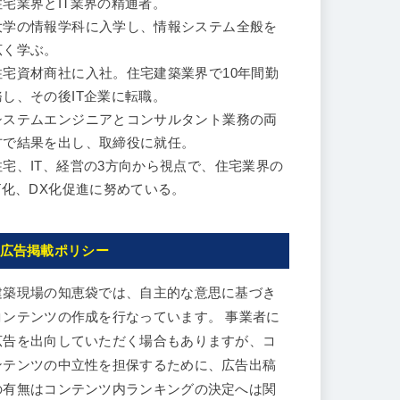
住宅業界とIT業界の精通者。
大学の情報学科に入学し、情報システム全般を
広く学ぶ。
住宅資材商社に入社。住宅建築業界で10年間勤
務し、その後IT企業に転職。
システムエンジニアとコンサルタント業務の両
方で結果を出し、取締役に就任。
住宅、IT、経営の3方向から視点で、住宅業界の
IT化、DX化促進に努めている。
広告掲載ポリシー
建築現場の知恵袋では、自主的な意思に基づき
コンテンツの作成を行なっています。 事業者に
広告を出向していただく場合もありますが、コ
ンテンツの中立性を担保するために、広告出稿
の有無はコンテンツ内ランキングの決定へは関