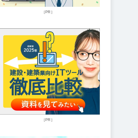
［PR］
［PR］