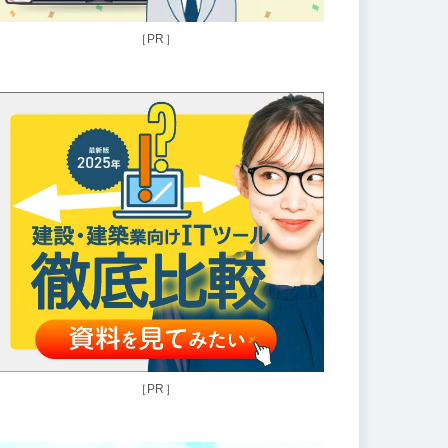
［PR］
［PR］