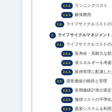
ランニングコスト
1.1.2.
解体費用
1.1.3.
ライフサイクルコストの
1.2.
ライフサイクルマネジメント
2.
ライフサイクルコストの
2.1.
長寿命・高耐久な部
2.1.1.
省エネルギーを考慮
2.1.2.
維持管理に配慮した
2.1.3.
資産価値の維持と管理
2.2.
長期修繕計画の策定
2.2.1.
修繕コストの平準化
2.2.2.
最新システムを利用
2.2.3.