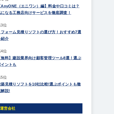
【AnyONE（エニワン）編】料金や口コミは？
気になる工務店向けサービスを徹底調査！
第3位
リフォーム見積りソフトの選び方！おすすめ7選
を紹介
第4位
【無料】建設業界向け顧客管理ツール8選！選ぶ
ポイントも
第5位
建築見積りソフトを10社比較!選ぶポイントも徹
底解説!
運営会社