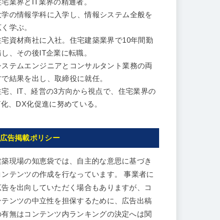
住宅業界とIT業界の精通者。
大学の情報学科に入学し、情報システム全般を
広く学ぶ。
住宅資材商社に入社。住宅建築業界で10年間勤
務し、その後IT企業に転職。
システムエンジニアとコンサルタント業務の両
方で結果を出し、取締役に就任。
住宅、IT、経営の3方向から視点で、住宅業界の
IT化、DX化促進に努めている。
広告掲載ポリシー
建築現場の知恵袋では、自主的な意思に基づき
コンテンツの作成を行なっています。 事業者に
広告を出向していただく場合もありますが、コ
ンテンツの中立性を担保するために、広告出稿
の有無はコンテンツ内ランキングの決定へは関