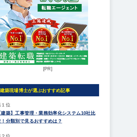
[PR]
建築現場博士が選ぶおすすめ記事
第１位
【建築】工事管理・業務効率化システム10社比
較！分類別で見るおすすめは？
第２位