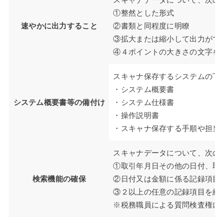
①整然とした形式
速やかに出力すること
②書類と同程度に明瞭
③拡大または縮小して出力がで
④４ポイントの大きさの文字を
スキャナ保存するシステムの下
・システム概要書
システム概要書等の備付け
・システム仕様書
・操作説明書
・スキャナ保存する手順や担当
スキャナデータについて、次の
①取引年⽉日その他の日付、取
検索機能の確保
②日付又は金額に係る記録項目
③２以上の任意の記録項目を組
※税務職員による質問検査権に