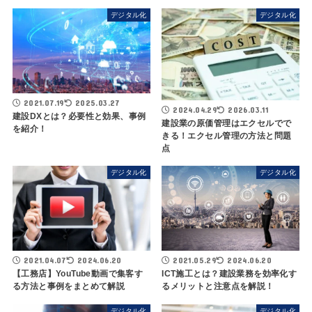
デジタル化
デジタル化
2021.07.19
2025.03.27
2024.04.29
2026.03.11
建設DXとは？必要性と効果、事例
建設業の原価管理はエクセルでで
を紹介！
きる！エクセル管理の方法と問題
点
デジタル化
デジタル化
2021.04.07
2024.06.20
2021.05.29
2024.06.20
【工務店】YouTube動画で集客す
ICT施工とは？建設業務を効率化す
る方法と事例をまとめて解説
るメリットと注意点を解説！
デジタル化
デジタル化