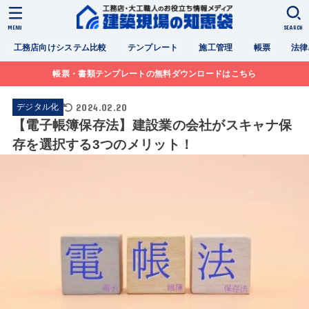
MENU
SEARCH
工務店向けシステム比較
テンプレート
施工管理
帳票
法律
帳票・書類テンプレートの無料ダウンロードはこちら
2024.02.20
デジタル化
【電子帳簿保存法】建設業の会社がスキャナ保
存を選択する3つのメリット！