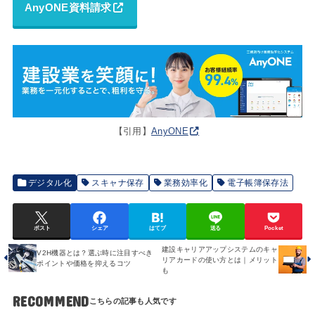
AnyONE資料請求
【引用】
AnyONE
デジタル化
スキャナ保存
業務効率化
電子帳簿保存法
ポスト
シェア
はてブ
送る
Pocket
建設キャリアアップシステムのキャ
V2H機器とは？選ぶ時に注目すべき
リアカードの使い方とは｜メリット
ポイントや価格を抑えるコツ
も
RECOMMEND