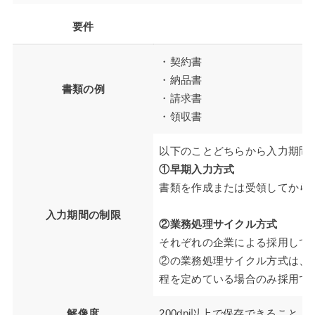
要件
・契約書
・納品書
書類の例
・請求書
・領収書
以下のことどちらから入力期間
①早期入力方式
書類を作成または受領してから
入力期間の制限
②業務処理サイクル方式
それぞれの企業による採用して
②の業務処理サイクル方式は、
程を定めている場合のみ採用で
解像度
200dpi以上で保存できること