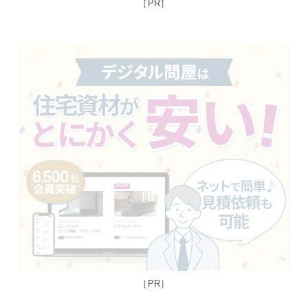
［PR］
［PR］