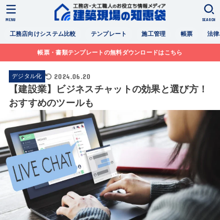
MENU
SEARCH
工務店向けシステム比較
テンプレート
施工管理
帳票
法律
帳票・書類テンプレートの無料ダウンロードはこちら
2024.06.20
デジタル化
【建設業】ビジネスチャットの効果と選び方！
おすすめのツールも