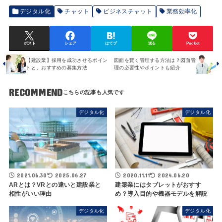
デジタル化
チャット
ビジネスチャット
業務効率化
ポスト
シェア
はてブ
送る
Pocket
【建設業】採用を成功させるポイン
図面を賢く管理する方法は？図面管
トと、おすすめの募集方法
理の必要性やポイントも紹介
RECOMMEND
デジタル化
デジタル化
2021.06.30
2025.06.27
2020.11.11
2024.06.20
ARとは？VRとの違いと建設業と
建築業にはタブレットがおすす
相性がいい理由
め？導入目的や機器モデルを解説
デジタル化
デジタル化