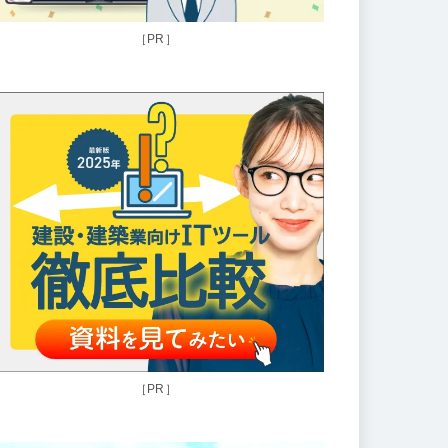
［PR］
［PR］