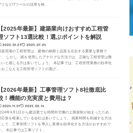
プリなどITツールの活用を検...
【2025年最新】建築業向けおすすめ工程管
理ソフト13選比較！選ぶポイントを解説
2025.01.29
2025.07.24
建築現場の工程管理は、建物の納期と品質を左右する重要な業務で
す。 しかし、紙を使用したアナログな方法では、正確な工程管理は難
しいと感じる方は多いでしょう。 本記事では、工程管理業務の効率化
をおこなえる工程管理ソフトの選び...
【2026年最新】工事管理ソフト8社徹底比
較！機能の充実度と費用は？
2024.11.01
2025.02.14
2024年4月1日から建設業でも時間外労働の上限規制が始まったため、
対応策を模索している会社は多いでしょう。 残業時間を削減する方法
として、工事管理ソフトを導入し業務を効率化する方法がおすすめで
す。 本記事では工事ソフト...