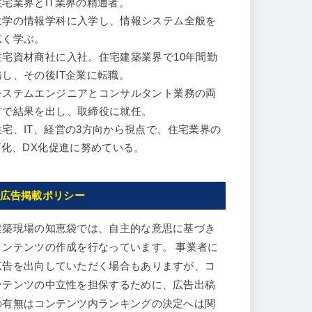
住宅業界とIT業界の精通者。
大学の情報学科に入学し、情報システム全般を
広く学ぶ。
住宅資材商社に入社。住宅建築業界で10年間勤
務し、その後IT企業に転職。
システムエンジニアとコンサルタント業務の両
方で結果を出し、取締役に就任。
住宅、IT、経営の3方向から視点で、住宅業界の
IT化、DX化促進に努めている。
広告掲載ポリシー
建築現場の知恵袋では、自主的な意思に基づき
コンテンツの作成を行なっています。 事業者に
広告を出向していただく場合もありますが、コ
ンテンツの中立性を担保するために、広告出稿
の有無はコンテンツ内ランキングの決定へは関