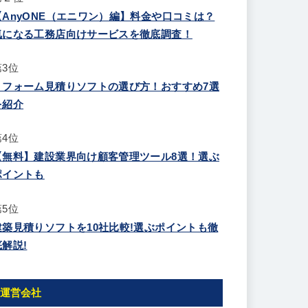
【AnyONE（エニワン）編】料金や口コミは？
気になる工務店向けサービスを徹底調査！
第3位
リフォーム見積りソフトの選び方！おすすめ7選
を紹介
第4位
【無料】建設業界向け顧客管理ツール8選！選ぶ
ポイントも
第5位
建築見積りソフトを10社比較!選ぶポイントも徹
底解説!
運営会社