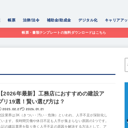
理
帳票
法律/法令
補助金/助成金
デジタル化
キャリアアッ
帳票・書類テンプレートの無料ダウンロードはこちら
【2026年最新】工務店におすすめの建設ア
プリ19選！賢い選び方は？
2025.02.27
2026.01.21
建設業界は3K（きつい・汚い・危険）といわれ、人手不足が深刻化し
ています。長時間労働や休日不足も人手が集まらない原因の1つです。
上記の建設業界を取り巻く人手不足の原因を解決する方法として、ア