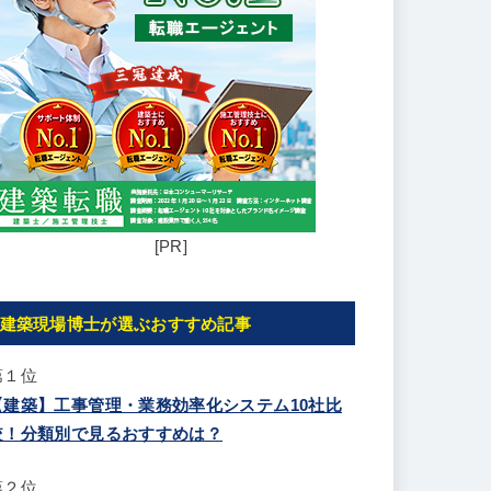
[PR]
建築現場博士が選ぶおすすめ記事
第１位
【建築】工事管理・業務効率化システム10社比
較！分類別で見るおすすめは？
第２位