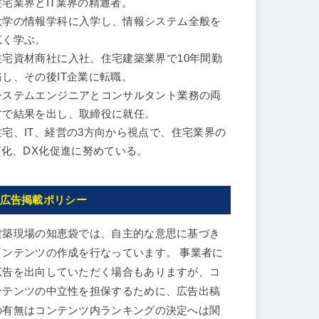
住宅業界とIT業界の精通者。
大学の情報学科に入学し、情報システム全般を
広く学ぶ。
住宅資材商社に入社。住宅建築業界で10年間勤
務し、その後IT企業に転職。
システムエンジニアとコンサルタント業務の両
方で結果を出し、取締役に就任。
住宅、IT、経営の3方向から視点で、住宅業界の
IT化、DX化促進に努めている。
広告掲載ポリシー
建築現場の知恵袋では、自主的な意思に基づき
コンテンツの作成を行なっています。 事業者に
広告を出向していただく場合もありますが、コ
ンテンツの中立性を担保するために、広告出稿
の有無はコンテンツ内ランキングの決定へは関