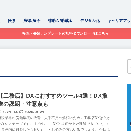
理
帳票
法律/法令
補助金/助成金
デジタル化
キャリアアッ
帳票・書類テンプレートの無料ダウンロードはこちら
【工務店】DXにおすすめツール4選！DX推
進の課題・注意点も
2024.11.01
2025.07.24
建設業界の労働環境の改善、人手不足の解消のために工務店DXは欠か
せないステップです。 しかし、「DXとは何かまだ理解できていない」
「具体的に何をしたら良いか」とお悩みの方もいるでしょう。 今回は