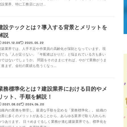
建設業界、特に工務店におけ...
建設テックとは？導入する背景とメリットを
解説
2021.12.08
2025.05.22
建築業界では、人手不足や作業員の高齢化が深刻となっています。現
場でも「人が足りない」「年配者ばかりだ」と悩まれている方も多い
のではないでしょうか。 問題をそのままにすれば、やがて業務がうま
く進まず、会社の業績も危うくなっ...
業務標準化とは？建設業界における目的やメ
リット、手順を解説！
2021.08.02
2024.06.20
組織内の業務を整理し、最適な手順を定める「業務標準化」。 組織の
改善に多くのメリットがあることから、あらゆる業界で取り入れられ
つつあります。 日々めまぐるしく業務が進む建築業界でも、標準化を