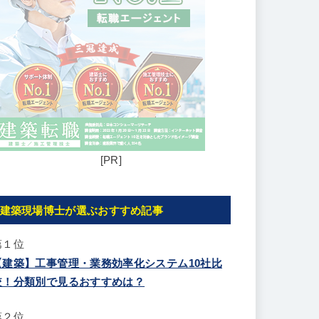
[PR]
建築現場博士が選ぶおすすめ記事
第１位
【建築】工事管理・業務効率化システム10社比
較！分類別で見るおすすめは？
第２位