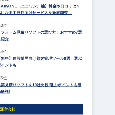
【AnyONE（エニワン）編】料金や口コミは？
気になる工務店向けサービスを徹底調査！
第3位
リフォーム見積りソフトの選び方！おすすめ7選
を紹介
第4位
【無料】建設業界向け顧客管理ツール8選！選ぶ
ポイントも
第5位
建築見積りソフトを10社比較!選ぶポイントも徹
底解説!
運営会社