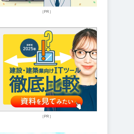
［PR］
［PR］