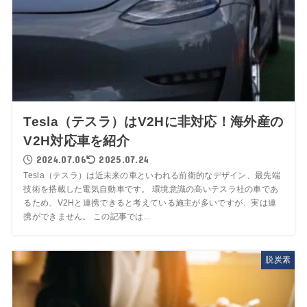
Tesla（テスラ）はV2Hに非対応！海外産の
V2H対応車を紹介
2024.07.06
2025.07.24
Tesla（テスラ）は近未来の車といわれる前衛的なデザイン、最先端
技術を搭載した電気自動車です。 環境意識の高いテスラ社の車であ
るため、V2Hと連携できると考えている施主が多いですが、実は連
携ができません。 この記事では...
脱炭素