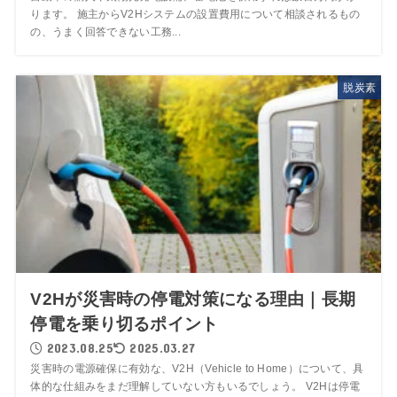
ります。 施主からV2Hシステムの設置費用について相談されるもの
の、うまく回答できない工務...
脱炭素
V2Hが災害時の停電対策になる理由｜長期
停電を乗り切るポイント
2023.08.25
2025.03.27
災害時の電源確保に有効な、V2H（Vehicle to Home）について、具
体的な仕組みをまだ理解していない方もいるでしょう。 V2Hは停電