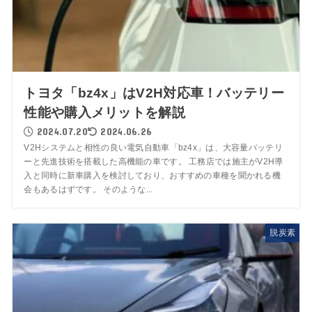
トヨタ「bz4x」はV2H対応車！バッテリー
性能や購入メリットを解説
2024.07.20
2024.06.26
V2Hシステムと相性の良い電気自動車「bz4x」は、大容量バッテリ
ーと先進技術を搭載した高機能の車です。 工務店では施主がV2H導
入と同時に新車購入を検討しており、おすすめの車種を聞かれる機
会もあるはずです。 そのような...
脱炭素