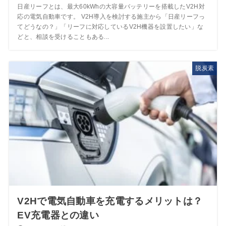
日産リーフとは、最大60kWhの大容量バッテリーを搭載したV2H対
応の電気自動車です。 V2H導入を検討する施主から「日産リーフっ
てどうなの？」「リーフに対応しているV2H機器を設置したい」な
どと、相談を受けることもある...
脱炭素
V2Hで電気自動車を充電するメリットは？
EV充電器との違い