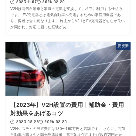
2023.11.07
2024.02.20
V2Hは電気自動車と家庭の電流を変換して、相互に利用する仕組み
です。 EV充電器とは電気自動車へ充電するための家庭用機器であ
り、両者は全く異なります。 施主からV2HとEV充電器どちらが良い
か聞かれ、対応に困った経験があ...
脱炭素
【2023年】V2H設置の費用｜補助金・費用
対効果をあげるコツ
2023.08.28
2024.02.20
V2Hシステムの設置費用は130〜190万円と高額です。 さらに、電気
自動車の購入や太陽光発電設備、蓄電池を併用すれば数百万円かか