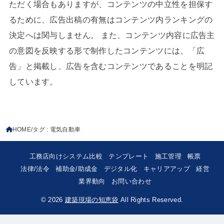
ただく場合もありますが、コンテンツの中立性を担保す
るために、広告出稿の有無はコンテンツ内ランキングの
決定へは関与しません。 また、コンテンツ内容に広告主
の意図を反映する形で制作したコンテンツには、「広
告」と掲載し、広告を含むコンテンツであることを明記
しています。
HOME
タグ : 電気自動車
工務店向けシステム比較
テンプレート
施工管理
帳票
法律/法令
補助金/助成金
デジタル化
キャリアアップ
経営
業界動向
お問い合わせ
© 2026
建築現場の知恵袋
All Rights Reserved.