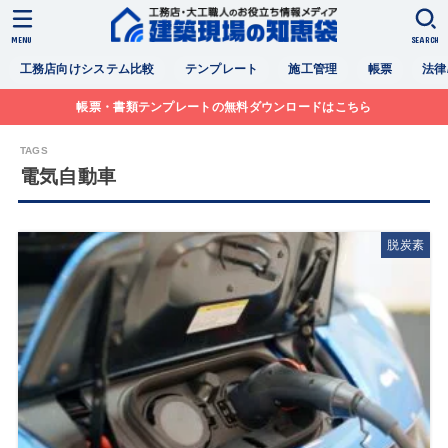
MENU
SEARCH
工務店向けシステム比較
テンプレート
施工管理
帳票
法律
帳票・書類テンプレートの無料ダウンロードはこちら
電気自動車
脱炭素