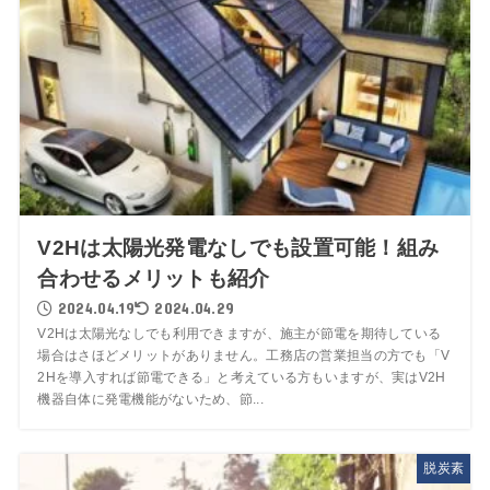
V2Hは太陽光発電なしでも設置可能！組み
合わせるメリットも紹介
2024.04.19
2024.04.29
V2Hは太陽光なしでも利用できますが、施主が節電を期待している
場合はさほどメリットがありません。工務店の営業担当の方でも「V
2Hを導入すれば節電できる」と考えている方もいますが、実はV2H
機器自体に発電機能がないため、節...
脱炭素