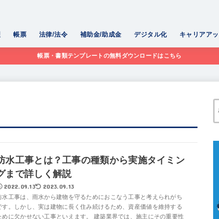
理
帳票
法律/法令
補助金/助成金
デジタル化
キャリアアッ
帳票・書類テンプレートの無料ダウンロードはこちら
防水工事とは？工事の種類から実施タイミン
グまで詳しく解説
2022.09.13
2023.09.13
防水工事は、雨水から建物を守るためにおこなう工事と考えられがち
です。しかし、実は建物に長く住み続けるため、資産価値を維持する
ために欠かせない工事といえます。 建築業界では、施主にその重要性