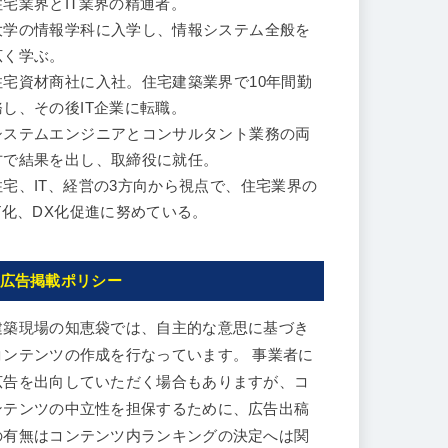
住宅業界とIT業界の精通者。
大学の情報学科に入学し、情報システム全般を
広く学ぶ。
住宅資材商社に入社。住宅建築業界で10年間勤
務し、その後IT企業に転職。
システムエンジニアとコンサルタント業務の両
方で結果を出し、取締役に就任。
住宅、IT、経営の3方向から視点で、住宅業界の
IT化、DX化促進に努めている。
広告掲載ポリシー
建築現場の知恵袋では、自主的な意思に基づき
コンテンツの作成を行なっています。 事業者に
広告を出向していただく場合もありますが、コ
ンテンツの中立性を担保するために、広告出稿
の有無はコンテンツ内ランキングの決定へは関