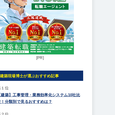
[PR]
建築現場博士が選ぶおすすめ記事
第１位
【建築】工事管理・業務効率化システム10社比
較！分類別で見るおすすめは？
第２位