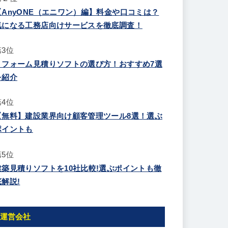
【AnyONE（エニワン）編】料金や口コミは？
気になる工務店向けサービスを徹底調査！
第3位
リフォーム見積りソフトの選び方！おすすめ7選
を紹介
第4位
【無料】建設業界向け顧客管理ツール8選！選ぶ
ポイントも
第5位
建築見積りソフトを10社比較!選ぶポイントも徹
底解説!
運営会社