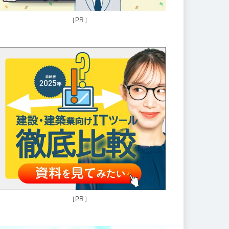
［PR］
［PR］