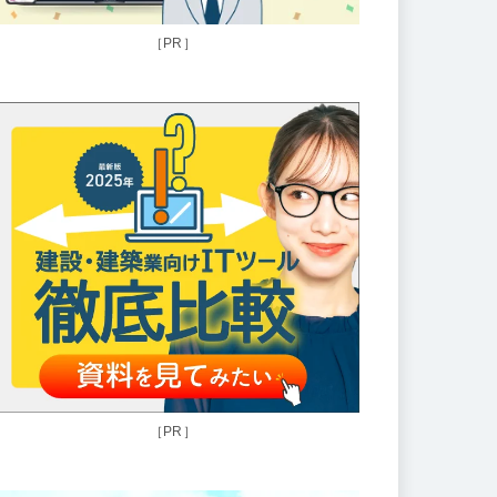
［PR］
［PR］