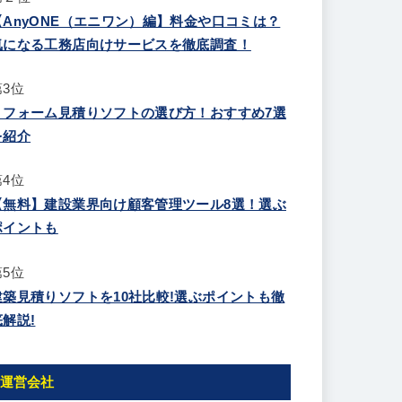
【AnyONE（エニワン）編】料金や口コミは？
気になる工務店向けサービスを徹底調査！
第3位
リフォーム見積りソフトの選び方！おすすめ7選
を紹介
第4位
【無料】建設業界向け顧客管理ツール8選！選ぶ
ポイントも
第5位
建築見積りソフトを10社比較!選ぶポイントも徹
底解説!
運営会社