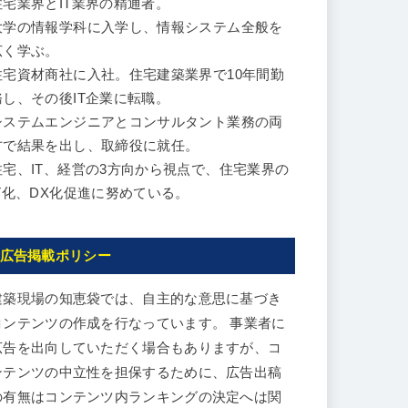
住宅業界とIT業界の精通者。
大学の情報学科に入学し、情報システム全般を
広く学ぶ。
住宅資材商社に入社。住宅建築業界で10年間勤
務し、その後IT企業に転職。
システムエンジニアとコンサルタント業務の両
方で結果を出し、取締役に就任。
住宅、IT、経営の3方向から視点で、住宅業界の
IT化、DX化促進に努めている。
広告掲載ポリシー
建築現場の知恵袋では、自主的な意思に基づき
コンテンツの作成を行なっています。 事業者に
広告を出向していただく場合もありますが、コ
ンテンツの中立性を担保するために、広告出稿
の有無はコンテンツ内ランキングの決定へは関