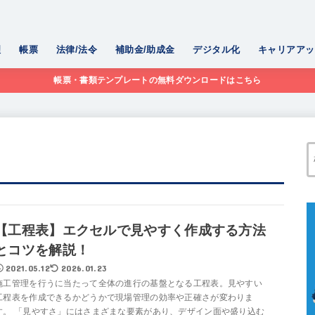
理
帳票
法律/法令
補助金/助成金
デジタル化
キャリアアッ
帳票・書類テンプレートの無料ダウンロードはこちら
【工程表】エクセルで見やすく作成する方法
とコツを解説！
2021.05.12
2026.01.23
施工管理を行うに当たって全体の進行の基盤となる工程表。見やすい
工程表を作成できるかどうかで現場管理の効率や正確さが変わりま
す。 「見やすさ」にはさまざまな要素があり、デザイン面や盛り込む