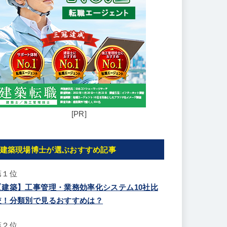
[PR]
建築現場博士が選ぶおすすめ記事
第１位
【建築】工事管理・業務効率化システム10社比
較！分類別で見るおすすめは？
第２位