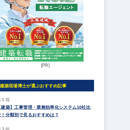
[PR]
建築現場博士が選ぶおすすめ記事
第１位
【建築】工事管理・業務効率化システム10社比
較！分類別で見るおすすめは？
第２位