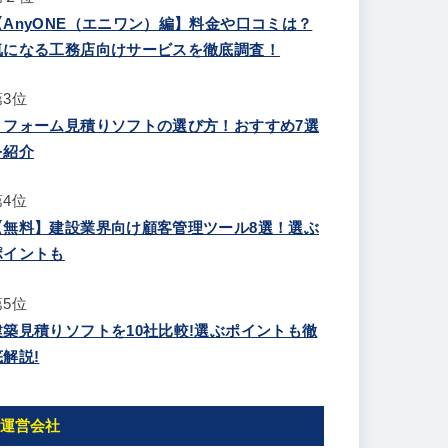
【AnyONE（エニワン）編】料金や口コミは？
気になる工務店向けサービスを徹底調査！
第3位
リフォーム見積りソフトの選び方！おすすめ7選
を紹介
第4位
【無料】建設業界向け顧客管理ツール8選！選ぶ
ポイントも
第5位
建築見積りソフトを10社比較!選ぶポイントも徹
底解説!
運営会社