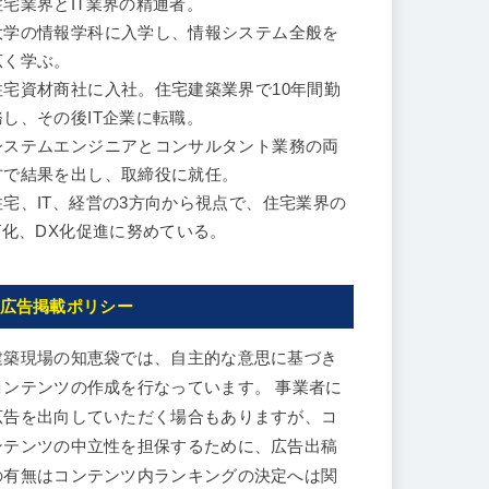
住宅業界とIT業界の精通者。
大学の情報学科に入学し、情報システム全般を
広く学ぶ。
住宅資材商社に入社。住宅建築業界で10年間勤
務し、その後IT企業に転職。
システムエンジニアとコンサルタント業務の両
方で結果を出し、取締役に就任。
住宅、IT、経営の3方向から視点で、住宅業界の
IT化、DX化促進に努めている。
広告掲載ポリシー
建築現場の知恵袋では、自主的な意思に基づき
コンテンツの作成を行なっています。 事業者に
広告を出向していただく場合もありますが、コ
ンテンツの中立性を担保するために、広告出稿
の有無はコンテンツ内ランキングの決定へは関