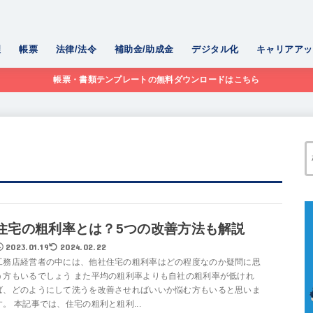
理
帳票
法律/法令
補助金/助成金
デジタル化
キャリアアッ
帳票・書類テンプレートの無料ダウンロードはこちら
住宅の粗利率とは？5つの改善方法も解説
2023.01.19
2024.02.22
工務店経営者の中には、他社住宅の粗利率はどの程度なのか疑問に思
う方もいるでしょう また平均の粗利率よりも自社の粗利率が低けれ
ば、どのようにして洗うを改善させればいいか悩む方もいると思いま
す。 本記事では、住宅の粗利と粗利...