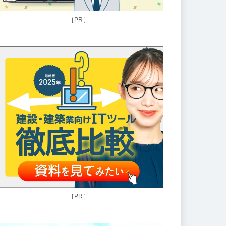
［PR］
［PR］