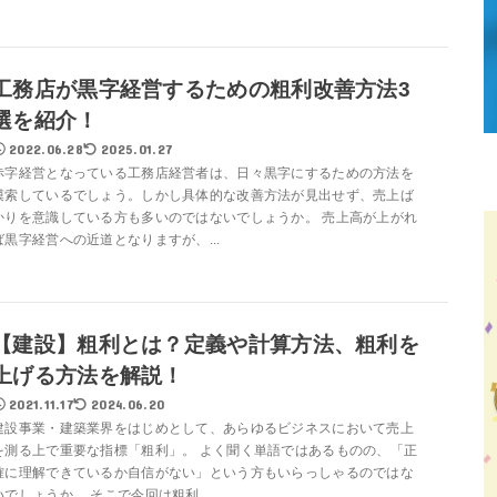
工務店が黒字経営するための粗利改善方法3
選を紹介！
2022.06.28
2025.01.27
赤字経営となっている工務店経営者は、日々黒字にするための方法を
模索しているでしょう。しかし具体的な改善方法が見出せず、売上ば
かりを意識している方も多いのではないでしょうか。 売上高が上がれ
ば黒字経営への近道となりますが、...
【建設】粗利とは？定義や計算方法、粗利を
上げる方法を解説！
2021.11.17
2024.06.20
建設事業・建築業界をはじめとして、あらゆるビジネスにおいて売上
を測る上で重要な指標「粗利」。 よく聞く単語ではあるものの、「正
確に理解できているか自信がない」という方もいらっしゃるのではな
いでしょうか。 そこで今回は粗利...