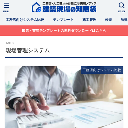
MENU
SEARCH
工務店向けシステム比較
テンプレート
施工管理
帳票
法律
帳票・書類テンプレートの無料ダウンロードはこちら
現場管理システム
工務店向けシステム比較