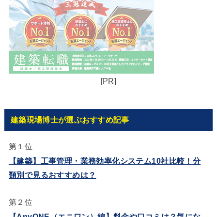
[PR]
建築現場博士が選ぶおすすめ記事
第１位
【建築】工事管理・業務効率化システム10社比較！分
類別で見るおすすめは？
第２位
【AnyONE（エニワン）編】料金や口コミは？気にな