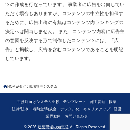
ツの作成を行なっています。 事業者に広告を出向してい
ただく場合もありますが、コンテンツの中立性を担保す
るために、広告出稿の有無はコンテンツ内ランキングの
決定へは関与しません。 また、コンテンツ内容に広告主
の意図を反映する形で制作したコンテンツには、「広
告」と掲載し、広告を含むコンテンツであることを明記
しています。
HOME
タグ : 現場管理システム
工務店向けシステム比較
テンプレート
施工管理
帳票
法律/法令
補助金/助成金
デジタル化
キャリアアップ
経営
業界動向
お問い合わせ
© 2026
建築現場の知恵袋
All Rights Reserved.