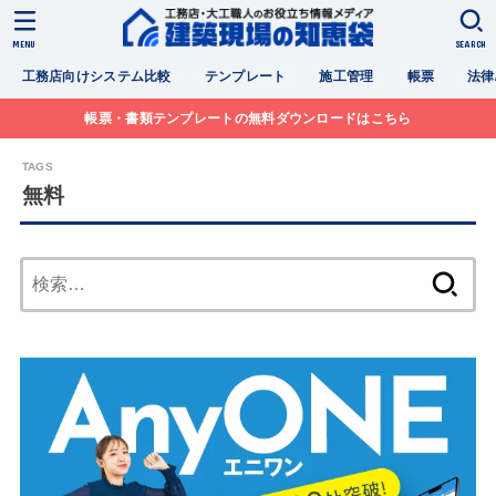
MENU
SEARCH
工務店向けシステム比較
テンプレート
施工管理
帳票
法律
帳票・書類テンプレートの無料ダウンロードはこちら
無料
検
索: