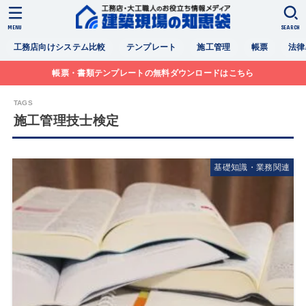
MENU
SEARCH
工務店向けシステム比較
テンプレート
施工管理
帳票
法律
帳票・書類テンプレートの無料ダウンロードはこちら
施工管理技士検定
基礎知識・業務関連