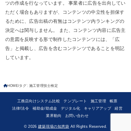
ツの作成を行なっています。 事業者に広告を出向してい
ただく場合もありますが、コンテンツの中立性を担保す
るために、広告出稿の有無はコンテンツ内ランキングの
決定へは関与しません。 また、コンテンツ内容に広告主
の意図を反映する形で制作したコンテンツには、「広
告」と掲載し、広告を含むコンテンツであることを明記
しています。
HOME
タグ : 施工管理技士検定
工務店向けシステム比較
テンプレート
施工管理
帳票
法律/法令
補助金/助成金
デジタル化
キャリアアップ
経営
業界動向
お問い合わせ
© 2026
建築現場の知恵袋
All Rights Reserved.