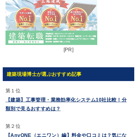
[PR]
建築現場博士が選ぶおすすめ記事
第１位
【建築】工事管理・業務効率化システム10社比較！分
類別で見るおすすめは？
第２位
【AnyONE（エニワン）編】料金や口コミは？気にな