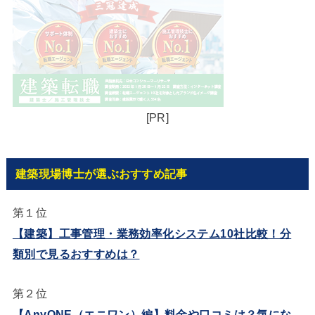
[PR]
建築現場博士が選ぶおすすめ記事
第１位
【建築】工事管理・業務効率化システム10社比較！分
類別で見るおすすめは？
第２位
【AnyONE（エニワン）編】料金や口コミは？気にな