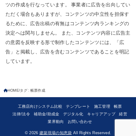
ツの作成を行なっています。 事業者に広告を出向してい
ただく場合もありますが、コンテンツの中立性を担保す
るために、広告出稿の有無はコンテンツ内ランキングの
決定へは関与しません。 また、コンテンツ内容に広告主
の意図を反映する形で制作したコンテンツには、「広
告」と掲載し、広告を含むコンテンツであることを明記
しています。
HOME
タグ : 帳票作成
工務店向けシステム比較
テンプレート
施工管理
帳票
法律/法令
補助金/助成金
デジタル化
キャリアアップ
経営
業界動向
お問い合わせ
© 2026
建築現場の知恵袋
All Rights Reserved.