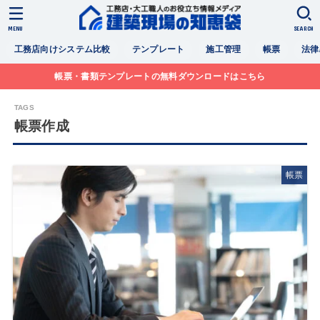
MENU
SEARCH
工務店向けシステム比較
テンプレート
施工管理
帳票
法律
帳票・書類テンプレートの無料ダウンロードはこちら
帳票作成
帳票