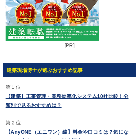
[PR]
建築現場博士が選ぶおすすめ記事
第１位
【建築】工事管理・業務効率化システム10社比較！分
類別で見るおすすめは？
第２位
【AnyONE（エニワン）編】料金や口コミは？気にな