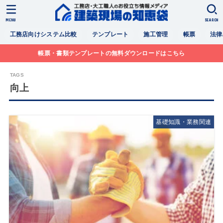
MENU
SEARCH
工務店向けシステム比較
テンプレート
施工管理
帳票
法律
帳票・書類テンプレートの無料ダウンロードはこちら
向上
基礎知識・業務関連