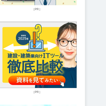
［PR］
［PR］