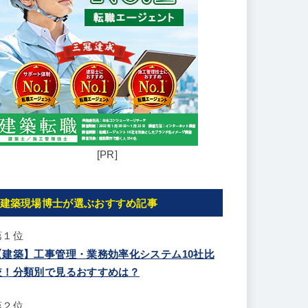
[PR]
建築現場博士が選ぶおすすめ記事
第１位
【建築】工事管理・業務効率化システム10社比
較！分類別で見るおすすめは？
第２位