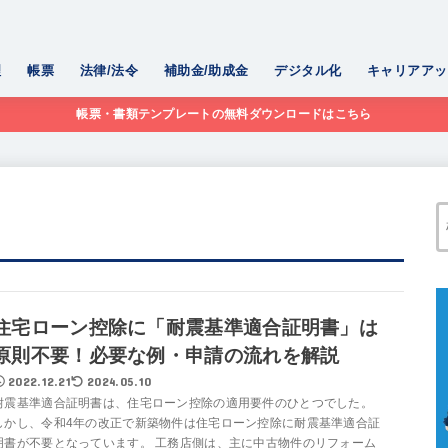
理
帳票
法律/法令
補助金/助成金
デジタル化
キャリアアッ
帳票・書類テンプレートの無料ダウンロードはこちら
住宅ローン控除に「耐震基準適合証明書」は
原則不要！必要な例・申請の流れを解説
2022.12.21
2024.05.10
耐震基準適合証明書は、住宅ローン控除の適用要件のひとつでした。
しかし、令和4年の改正で新築物件は住宅ローン控除に耐震基準適合証
明書が不要となっています。 工務店側は、主に中古物件のリフォーム