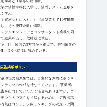
住宅業界とIT業界の精通者。
大学の情報学科に入学し、情報システム全般を
広く学ぶ。
住宅資材商社に入社。住宅建築業界で10年間勤
務し、その後IT企業に転職。
システムエンジニアとコンサルタント業務の両
方で結果を出し、取締役に就任。
住宅、IT、経営の3方向から視点で、住宅業界の
IT化、DX化促進に努めている。
広告掲載ポリシー
建築現場の知恵袋では、自主的な意思に基づき
コンテンツの作成を行なっています。 事業者に
広告を出向していただく場合もありますが、コ
ンテンツの中立性を担保するために、広告出稿
の有無はコンテンツ内ランキングの決定へは関