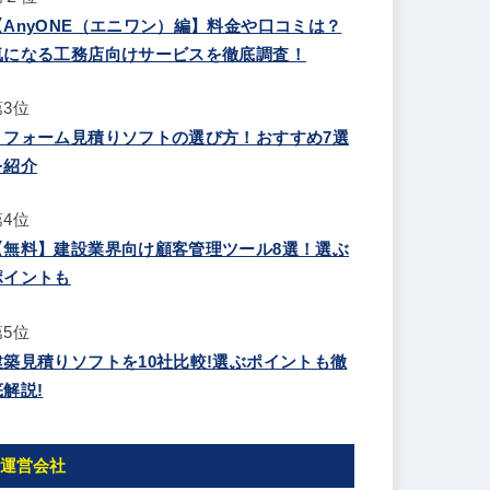
【AnyONE（エニワン）編】料金や口コミは？
気になる工務店向けサービスを徹底調査！
第3位
リフォーム見積りソフトの選び方！おすすめ7選
を紹介
第4位
【無料】建設業界向け顧客管理ツール8選！選ぶ
ポイントも
第5位
建築見積りソフトを10社比較!選ぶポイントも徹
底解説!
運営会社