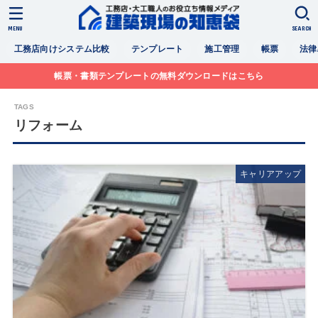
MENU
SEARCH
工務店向けシステム比較
テンプレート
施工管理
帳票
法律
帳票・書類テンプレートの無料ダウンロードはこちら
リフォーム
キャリアアップ