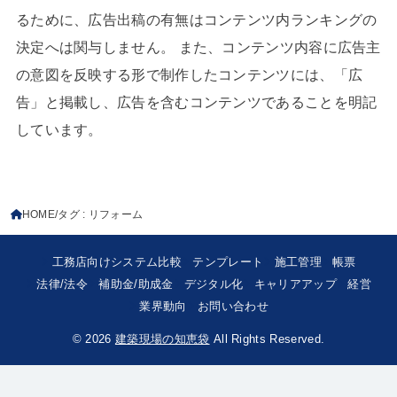
るために、広告出稿の有無はコンテンツ内ランキングの
決定へは関与しません。 また、コンテンツ内容に広告主
の意図を反映する形で制作したコンテンツには、「広
告」と掲載し、広告を含むコンテンツであることを明記
しています。
HOME
タグ : リフォーム
工務店向けシステム比較
テンプレート
施工管理
帳票
法律/法令
補助金/助成金
デジタル化
キャリアアップ
経営
業界動向
お問い合わせ
© 2026
建築現場の知恵袋
All Rights Reserved.