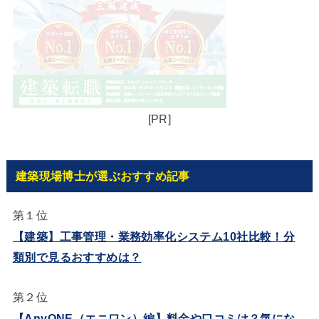
[PR]
建築現場博士が選ぶおすすめ記事
第１位
【建築】工事管理・業務効率化システム10社比較！分
類別で見るおすすめは？
第２位
【AnyONE（エニワン）編】料金や口コミは？気にな