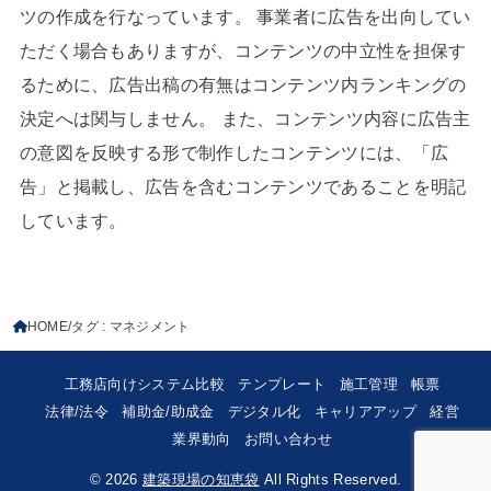
ツの作成を行なっています。 事業者に広告を出向してい
ただく場合もありますが、コンテンツの中立性を担保す
るために、広告出稿の有無はコンテンツ内ランキングの
決定へは関与しません。 また、コンテンツ内容に広告主
の意図を反映する形で制作したコンテンツには、「広
告」と掲載し、広告を含むコンテンツであることを明記
しています。
HOME
タグ : マネジメント
工務店向けシステム比較
テンプレート
施工管理
帳票
法律/法令
補助金/助成金
デジタル化
キャリアアップ
経営
業界動向
お問い合わせ
© 2026
建築現場の知恵袋
All Rights Reserved.