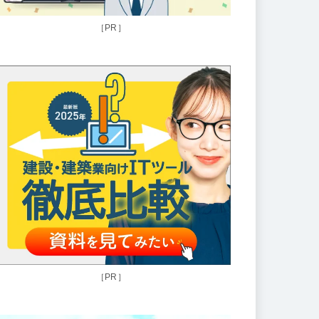
［PR］
［PR］