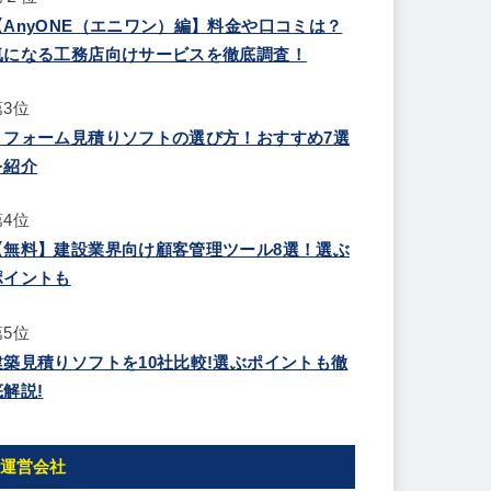
【AnyONE（エニワン）編】料金や口コミは？
気になる工務店向けサービスを徹底調査！
第3位
リフォーム見積りソフトの選び方！おすすめ7選
を紹介
第4位
【無料】建設業界向け顧客管理ツール8選！選ぶ
ポイントも
第5位
建築見積りソフトを10社比較!選ぶポイントも徹
底解説!
運営会社