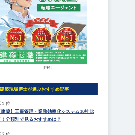
[PR]
建築現場博士が選ぶおすすめ記事
第１位
【建築】工事管理・業務効率化システム10社比
較！分類別で見るおすすめは？
第２位