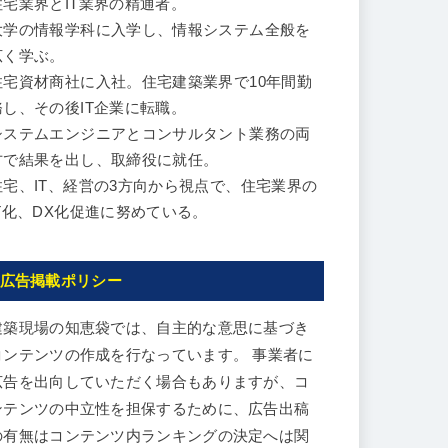
住宅業界とIT業界の精通者。
大学の情報学科に入学し、情報システム全般を
広く学ぶ。
住宅資材商社に入社。住宅建築業界で10年間勤
務し、その後IT企業に転職。
システムエンジニアとコンサルタント業務の両
方で結果を出し、取締役に就任。
住宅、IT、経営の3方向から視点で、住宅業界の
IT化、DX化促進に努めている。
広告掲載ポリシー
建築現場の知恵袋では、自主的な意思に基づき
コンテンツの作成を行なっています。 事業者に
広告を出向していただく場合もありますが、コ
ンテンツの中立性を担保するために、広告出稿
の有無はコンテンツ内ランキングの決定へは関