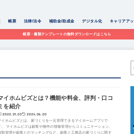
理
帳票
法律/法令
補助金/助成金
デジタル化
キャリアアッ
帳票・書類テンプレートの無料ダウンロードはこちら
マイホムビズとは？機能や料金、評判・口コ
ミを紹介
2022.01.05
2024.06.20
マイホムビズとは、家づくりを一元管理できるマイホームアプリで
す。 マイホムビズは顧客や物件の情報管理からコミュニケーション、
書類管理や顧客とのマッチングなど、顧客と工務店の家づくりに関す