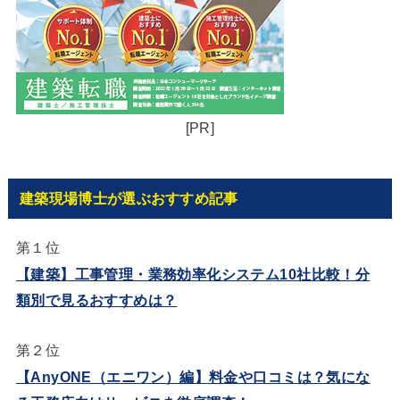
[PR]
建築現場博士が選ぶおすすめ記事
第１位
【建築】工事管理・業務効率化システム10社比較！分
類別で見るおすすめは？
第２位
【AnyONE（エニワン）編】料金や口コミは？気にな