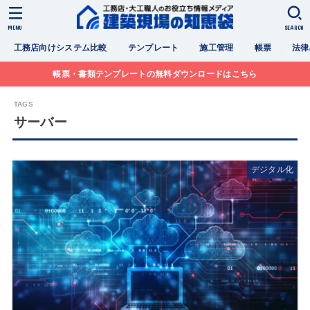
MENU
SEARCH
工務店向けシステム比較
テンプレート
施工管理
帳票
法律
帳票・書類テンプレートの無料ダウンロードはこちら
サーバー
デジタル化