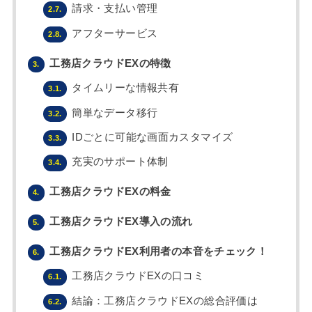
請求・支払い管理
2.7.
アフターサービス
2.8.
工務店クラウドEXの特徴
3.
タイムリーな情報共有
3.1.
簡単なデータ移行
3.2.
IDごとに可能な画面カスタマイズ
3.3.
充実のサポート体制
3.4.
工務店クラウドEXの料金
4.
工務店クラウドEX導入の流れ
5.
工務店クラウドEX利用者の本音をチェック！
6.
工務店クラウドEXの口コミ
6.1.
結論：工務店クラウドEXの総合評価は
6.2.