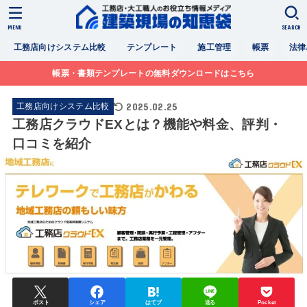
MENU
SEARCH
工務店向けシステム比較
テンプレート
施工管理
帳票
法律
帳票・書類テンプレートの無料ダウンロードはこちら
2025.02.25
工務店向けシステム比較
工務店クラウドEXとは？機能や料金、評判・
口コミを紹介
ポスト
シェア
はてブ
送る
Pocket