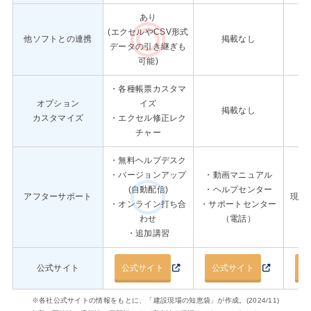
あり
(エクセルやCSV形式
他ソフトとの連携
掲載なし
エ
データの引き継ぎも
可能)
・各種帳票カスタマ
オプション
イズ
掲載なし
カスタマイズ
・エクセル修正レク
チャー
・無料ヘルプデスク
・バージョンアップ
・動画マニュアル
(自動配信)
・ヘルプセンター
アフターサポート
現場
・オンライン打ち合
・サポートセンター
わせ
（電話）
・追加講習
公式サイト
公式サイト
公式サイト
公
※各社公式サイトの情報をもとに、「建設現場の知恵袋」が作成。(2024/11)