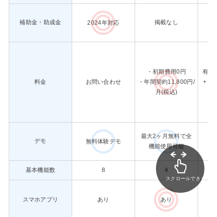
補助金・助成金
掲載なし
2024年対応
・初期費用0円
有料版
料金
お問い合わせ
・年間契約11,800円/
+ ¥
月(税込)
最大2ヶ月無料で全
デモ
3
無料体験デモ
機能使用可能
基本機能数
8
4
スクロールできます
あり
スマホアプリ
あり