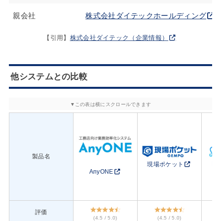
親会社
株式会社ダイテックホールディング
【引用】
株式会社ダイテック（企業情報）
他システムとの比較
製品名
Pho
現場ポケット
AnyONE
評価
(4.5 / 5.0)
(4.5 / 5.0)