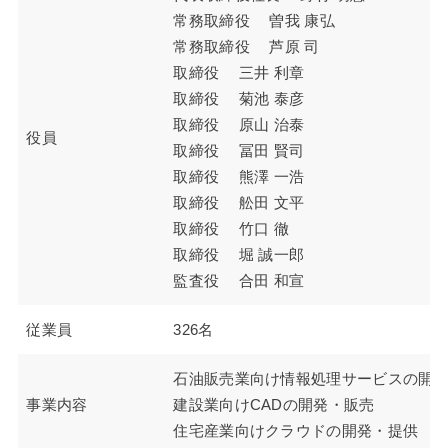
常務取締役 曽我 康弘
常務取締役 芦原 司
取締役 三井 利章
取締役 菊池 泰彦
取締役 原山 治泰
役員
取締役 冨田 賢司
取締役 熊澤 一浩
取締役 舩田 文平
取締役 竹口 徹
取締役 堀 誠一郎
監査役 合田 和宣
従業員
326名
石油販売業向け情報処理サービスの開
事業内容
建設業向けCADの開発・販売
住宅産業向けクラウドの開発・提供