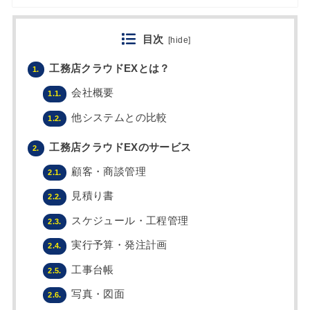
目次
[
hide
]
工務店クラウドEXとは？
1.
会社概要
1.1.
他システムとの比較
1.2.
工務店クラウドEXのサービス
2.
顧客・商談管理
2.1.
見積り書
2.2.
スケジュール・工程管理
2.3.
実行予算・発注計画
2.4.
工事台帳
2.5.
写真・図面
2.6.