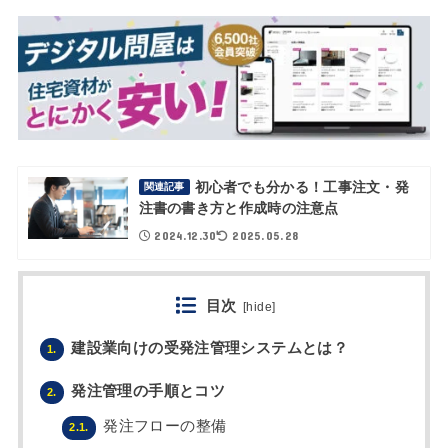
初心者でも分かる！工事注文・発
関連記事
注書の書き方と作成時の注意点
2024.12.30
2025.05.28
目次
[
hide
]
建設業向けの受発注管理システムとは？
1.
発注管理の手順とコツ
2.
発注フローの整備
2.1.