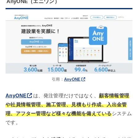
AnyONE（エニワン）
引用：
AnyONE
AnyONE
は、発注管理だけではなく、
顧客情報管理
や社員情報管理、施工管理、見積もり作成、入出金管
理、アフター管理など様々な機能を備えている
システム
です。