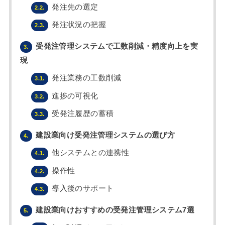
発注先の選定
2.2.
発注状況の把握
2.3.
受発注管理システムで工数削減・精度向上を実
3.
現
発注業務の工数削減
3.1.
進捗の可視化
3.2.
受発注履歴の蓄積
3.3.
建設業向け受発注管理システムの選び方
4.
他システムとの連携性
4.1.
操作性
4.2.
導入後のサポート
4.3.
建設業向けおすすめの受発注管理システム7選
5.