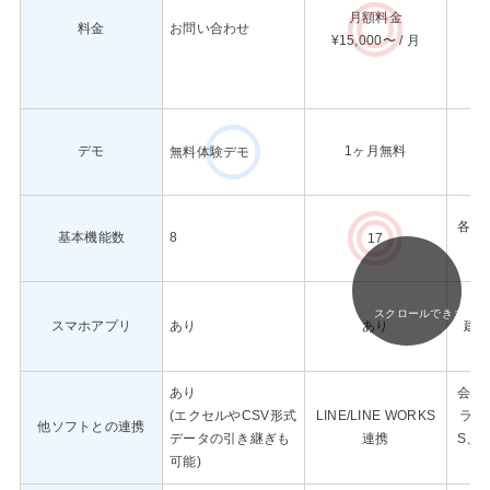
月額料金
料金
お問い合わせ
¥15,000〜 / 月
デモ
1ヶ月無料
無料体験デモ
各業
基本機能数
8
17
スクロールできます
スマホアプリ
あり
あり
建
あり
会計
(エクセルやCSV形式
LINE/LINE WORKS
ライ
他ソフトとの連携
データの引き継ぎも
連携
S、R
可能)
ツ