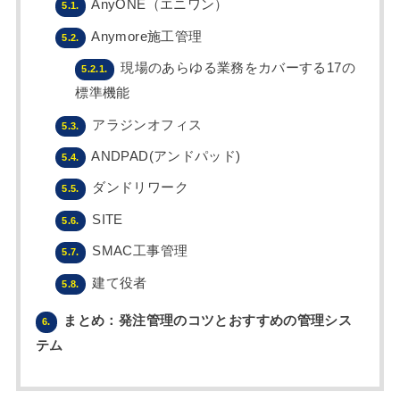
AnyONE（エニワン）
5.1.
Anymore施工管理
5.2.
現場のあらゆる業務をカバーする17の
5.2.1.
標準機能
アラジンオフィス
5.3.
ANDPAD(アンドパッド)
5.4.
ダンドリワーク
5.5.
SITE
5.6.
SMAC工事管理
5.7.
建て役者
5.8.
まとめ：発注管理のコツとおすすめの管理シス
6.
テム