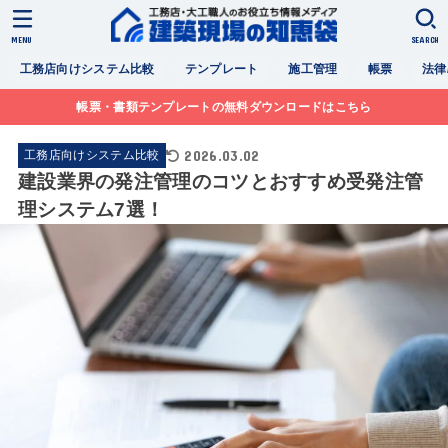
MENU
SEARCH
工務店向けシステム比較
テンプレート
施工管理
帳票
法律
帳票・書類テンプレートの無料ダウンロードはこちら
2026.03.02
工務店向けシステム比較
建設業界の発注管理のコツとおすすめ受発注管
理システム7選！