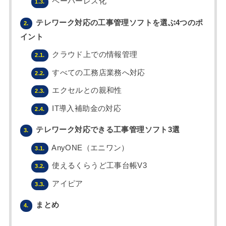
ペーパーレス化
1.3.
テレワーク対応の工事管理ソフトを選ぶ4つのポ
2.
イント
クラウド上での情報管理
2.1.
すべての工務店業務へ対応
2.2.
エクセルとの親和性
2.3.
IT導入補助金の対応
2.4.
テレワーク対応できる工事管理ソフト3選
3.
AnyONE（エニワン）
3.1.
使えるくらうど工事台帳V3
3.2.
アイピア
3.3.
まとめ
4.