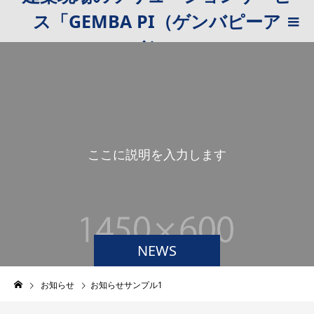
ス「GEMBA PI（ゲンバピーア
イ）」
こ
こ
に
説
明
を
入
力
し
ま
す
。
NEWS
お知らせ
お知らせサンプル1