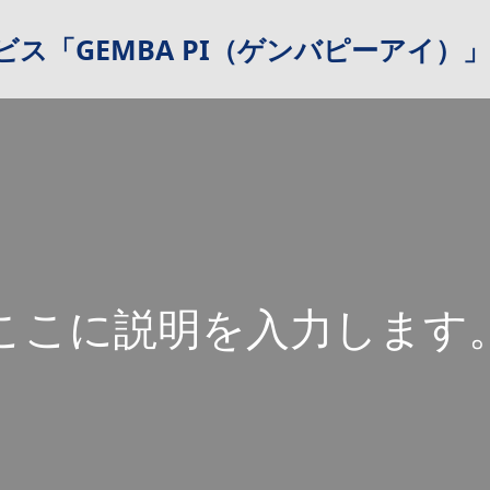
ス「GEMBA PI（ゲンバピーアイ）」
こ
こ
に
説
明
を
入
力
し
ま
す
こ
こ
に
説
明