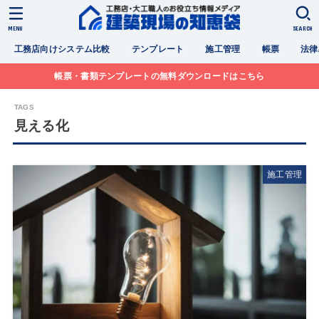
MENU
SEARCH
工務店向けシステム比較
テンプレート
施工管理
帳票
法律
帳票・書類テンプレートの無料ダウンロードはこちら
見える化
施工管理