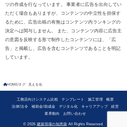
ツの作成を行なっています。 事業者に広告を出向してい
ただく場合もありますが、コンテンツの中立性を担保す
るために、広告出稿の有無はコンテンツ内ランキングの
決定へは関与しません。 また、コンテンツ内容に広告主
の意図を反映する形で制作したコンテンツには、「広
告」と掲載し、広告を含むコンテンツであることを明記
しています。
HOME
タグ : 見える化
工務店向けシステム比較
テンプレート
施工管理
帳票
法律/法令
補助金/助成金
デジタル化
キャリアアップ
経営
業界動向
お問い合わせ
© 2026
建築現場の知恵袋
All Rights Reserved.