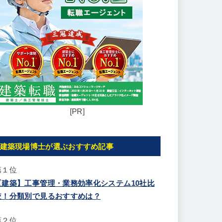
[PR]
建築現場博士が選ぶおすすめ記事
第１位
【建築】工事管理・業務効率化システム10社比
較！分類別で見るおすすめは？
第２位