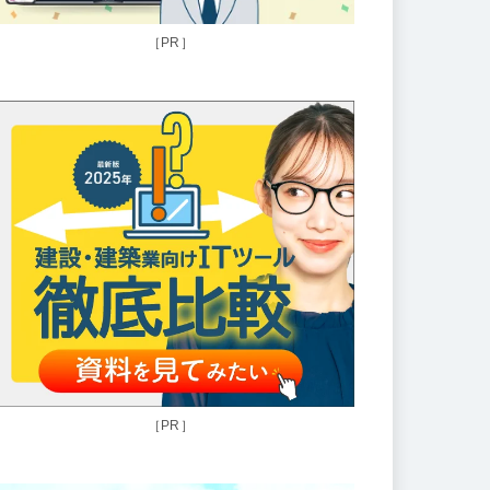
［PR］
［PR］