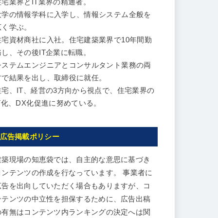
住宅業界とIT業界の精通者。
大学の情報学科に入学し、情報システム全般を
広く学ぶ。
住宅資材商社に入社。住宅建築業界で10年間勤
務し、その後IT企業に転職。
システムエンジニアとコンサルタント業務の両
方で結果を出し、取締役に就任。
住宅、IT、経営の3方向から視点で、住宅業界の
IT化、DX化促進に努めている。
広告掲載ポリシー
建築現場の知恵袋では、自主的な意思に基づき
コンテンツの作成を行なっています。 事業者に
広告を出向していただく場合もありますが、コ
ンテンツの中立性を担保するために、広告出稿
の有無はコンテンツ内ランキングの決定へは関