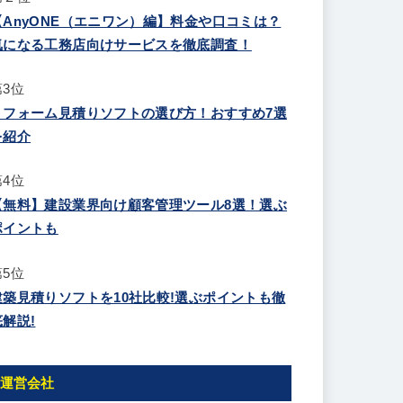
【AnyONE（エニワン）編】料金や口コミは？
気になる工務店向けサービスを徹底調査！
第3位
リフォーム見積りソフトの選び方！おすすめ7選
を紹介
第4位
【無料】建設業界向け顧客管理ツール8選！選ぶ
ポイントも
第5位
建築見積りソフトを10社比較!選ぶポイントも徹
底解説!
運営会社