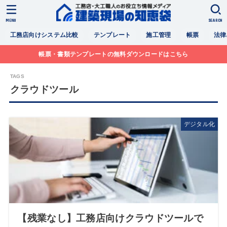
MENU
SEARCH
工務店向けシステム比較
テンプレート
施工管理
帳票
法律
帳票・書類テンプレートの無料ダウンロードはこちら
クラウドツール
デジタル化
【残業なし】工務店向けクラウドツールで