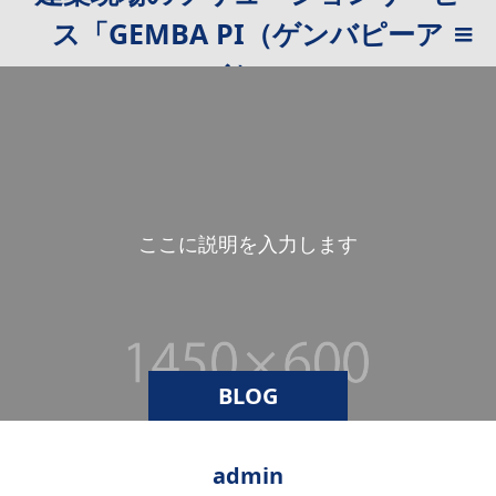
ス「GEMBA PI（ゲンバピーア
イ）」
こ
こ
に
説
明
を
入
力
し
ま
す
。
BLOG
admin